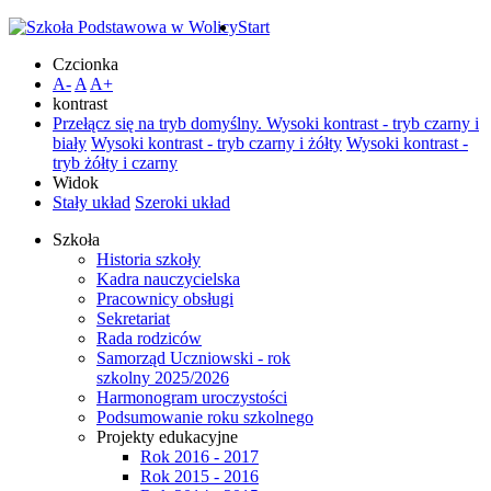
Start
Czcionka
A-
A
A+
kontrast
Przełącz się na tryb domyślny.
Wysoki kontrast - tryb czarny i
biały
Wysoki kontrast - tryb czarny i żółty
Wysoki kontrast -
tryb żółty i czarny
Widok
Stały układ
Szeroki układ
Szkoła
Historia szkoły
Kadra nauczycielska
Pracownicy obsługi
Sekretariat
Rada rodziców
Samorząd Uczniowski - rok
szkolny 2025/2026
Harmonogram uroczystości
Podsumowanie roku szkolnego
Projekty edukacyjne
Rok 2016 - 2017
Rok 2015 - 2016