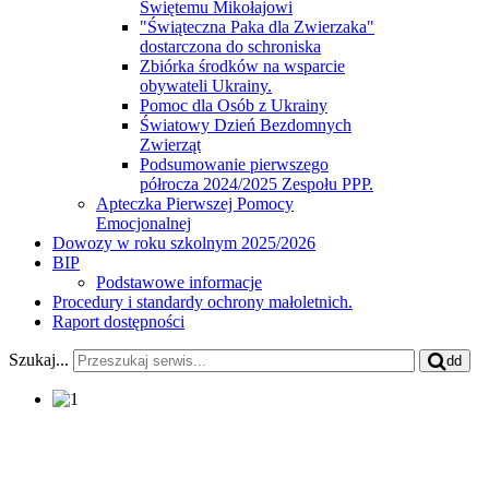
Świętemu Mikołajowi
"Świąteczna Paka dla Zwierzaka"
dostarczona do schroniska
Zbiórka środków na wsparcie
obywateli Ukrainy.
Pomoc dla Osób z Ukrainy
Światowy Dzień Bezdomnych
Zwierząt
Podsumowanie pierwszego
półrocza 2024/2025 Zespołu PPP.
Apteczka Pierwszej Pomocy
Emocjonalnej
Dowozy w roku szkolnym 2025/2026
BIP
Podstawowe informacje
Procedury i standardy ochrony małoletnich.
Raport dostępności
Szukaj...
dd