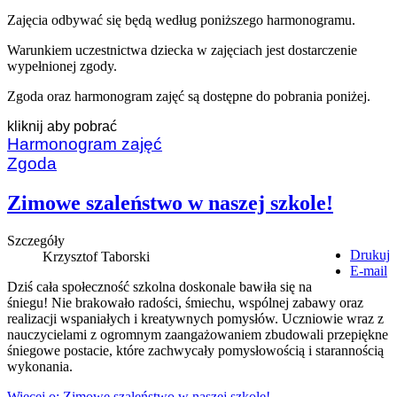
Zajęcia odbywać się będą według poniższego harmonogramu.
Warunkiem uczestnictwa dziecka w zajęciach jest dostarczenie
wypełnionej zgody.
Zgoda oraz harmonogram zajęć są dostępne do pobrania poniżej.
kliknij aby pobrać
Harmonogram zajęć
Zgoda
Zimowe szaleństwo w naszej szkole!
Szczegóły
Drukuj
Krzysztof Taborski
E-mail
Dziś cała społeczność szkolna doskonale bawiła się na
śniegu! Nie brakowało radości, śmiechu, wspólnej zabawy oraz
realizacji wspaniałych i kreatywnych pomysłów. Uczniowie wraz z
nauczycielami z ogromnym zaangażowaniem zbudowali przepiękne
śniegowe postacie, które zachwycały pomysłowością i starannością
wykonania.
Więcej o: Zimowe szaleństwo w naszej szkole!