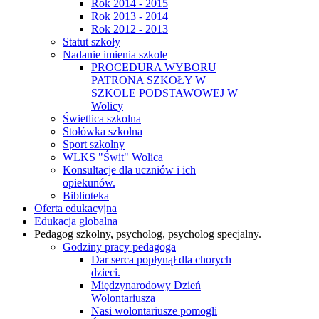
Rok 2014 - 2015
Rok 2013 - 2014
Rok 2012 - 2013
Statut szkoły
Nadanie imienia szkole
PROCEDURA WYBORU
PATRONA SZKOŁY W
SZKOLE PODSTAWOWEJ W
Wolicy
Świetlica szkolna
Stołówka szkolna
Sport szkolny
WLKS "Świt" Wolica
Konsultacje dla uczniów i ich
opiekunów.
Biblioteka
Oferta edukacyjna
Edukacja globalna
Pedagog szkolny, psycholog, psycholog specjalny.
Godziny pracy pedagoga
Dar serca popłynął dla chorych
dzieci.
Międzynarodowy Dzień
Wolontariusza
Nasi wolontariusze pomogli