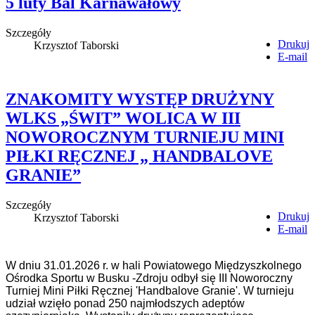
5 luty Bal Karnawałowy
Szczegóły
Drukuj
Krzysztof Taborski
E-mail
ZNAKOMITY WYSTĘP DRUŻYNY
WLKS „ŚWIT” WOLICA W III
NOWOROCZNYM TURNIEJU MINI
PIŁKI RĘCZNEJ „ HANDBALOVE
GRANIE”
Szczegóły
Drukuj
Krzysztof Taborski
E-mail
W dniu 31.01.2026 r. w hali Powiatowego Międzyszkolnego
Ośrodka Sportu w Busku -Zdroju odbył się III Noworoczny
Turniej Mini Piłki Ręcznej 'Handbalove Granie'. W turnieju
udział wzięło ponad 250 najmłodszych adeptów