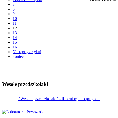
7
8
9
10
11
12
13
14
15
16
Następny artykuł
koniec
Wesołe przedszkolaki
"Wesołe przedszkolaki" - Rekrutacja do projektu