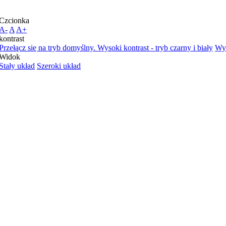
Czcionka
A-
A
A+
kontrast
Przełącz się na tryb domyślny.
Wysoki kontrast - tryb czarny i biały
Wys
Widok
Stały układ
Szeroki układ