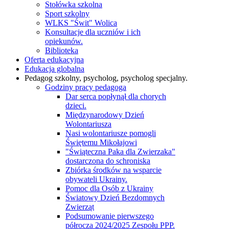
Stołówka szkolna
Sport szkolny
WLKS "Świt" Wolica
Konsultacje dla uczniów i ich
opiekunów.
Biblioteka
Oferta edukacyjna
Edukacja globalna
Pedagog szkolny, psycholog, psycholog specjalny.
Godziny pracy pedagoga
Dar serca popłynął dla chorych
dzieci.
Międzynarodowy Dzień
Wolontariusza
Nasi wolontariusze pomogli
Świętemu Mikołajowi
"Świąteczna Paka dla Zwierzaka"
dostarczona do schroniska
Zbiórka środków na wsparcie
obywateli Ukrainy.
Pomoc dla Osób z Ukrainy
Światowy Dzień Bezdomnych
Zwierząt
Podsumowanie pierwszego
półrocza 2024/2025 Zespołu PPP.