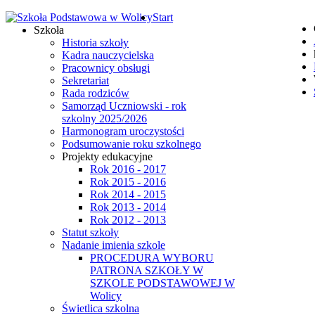
Start
Szkoła
Historia szkoły
Kadra nauczycielska
Pracownicy obsługi
Sekretariat
Rada rodziców
Samorząd Uczniowski - rok
szkolny 2025/2026
Harmonogram uroczystości
Podsumowanie roku szkolnego
Projekty edukacyjne
Rok 2016 - 2017
Rok 2015 - 2016
Rok 2014 - 2015
Rok 2013 - 2014
Rok 2012 - 2013
Statut szkoły
Nadanie imienia szkole
PROCEDURA WYBORU
PATRONA SZKOŁY W
SZKOLE PODSTAWOWEJ W
Wolicy
Świetlica szkolna