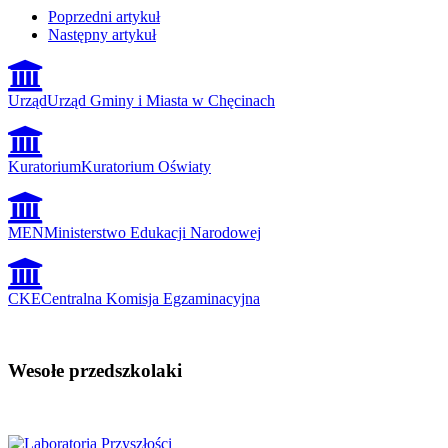
Poprzedni artykuł
Następny artykuł
Urząd
Urząd Gminy i Miasta w Chęcinach
Kuratorium
Kuratorium Oświaty
MEN
Ministerstwo Edukacji Narodowej
CKE
Centralna Komisja Egzaminacyjna
Wesołe przedszkolaki