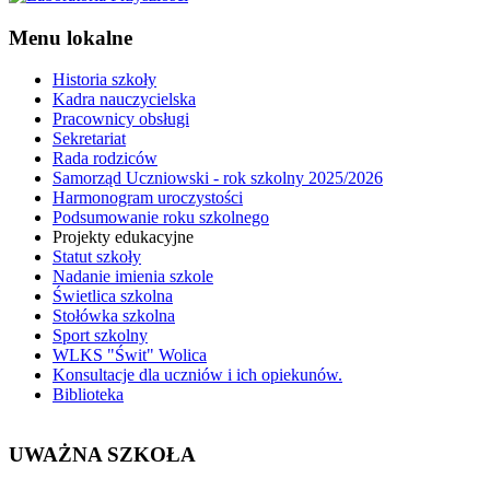
Menu lokalne
Historia szkoły
Kadra nauczycielska
Pracownicy obsługi
Sekretariat
Rada rodziców
Samorząd Uczniowski - rok szkolny 2025/2026
Harmonogram uroczystości
Podsumowanie roku szkolnego
Projekty edukacyjne
Statut szkoły
Nadanie imienia szkole
Świetlica szkolna
Stołówka szkolna
Sport szkolny
WLKS "Świt" Wolica
Konsultacje dla uczniów i ich opiekunów.
Biblioteka
UWAŻNA SZKOŁA