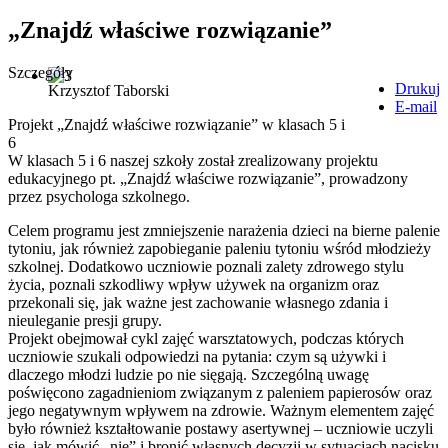
„Znajdź właściwe rozwiązanie”
Szczegóły
Drukuj
Krzysztof Taborski
E-mail
Projekt „Znajdź właściwe rozwiązanie” w klasach 5 i
6
W klasach 5 i 6 naszej szkoły został zrealizowany projektu
edukacyjnego pt. „Znajdź właściwe rozwiązanie”, prowadzony
przez psychologa szkolnego.
Celem programu jest zmniejszenie narażenia dzieci na bierne palenie
tytoniu, jak również zapobieganie paleniu tytoniu wśród młodzieży
szkolnej. Dodatkowo uczniowie poznali zalety zdrowego stylu
życia, poznali szkodliwy wpływ używek na organizm oraz
przekonali się, jak ważne jest zachowanie własnego zdania i
nieuleganie presji grupy.
Projekt obejmował cykl zajęć warsztatowych, podczas których
uczniowie szukali odpowiedzi na pytania: czym są używki i
dlaczego młodzi ludzie po nie sięgają. Szczególną uwagę
poświęcono zagadnieniom związanym z paleniem papierosów oraz
jego negatywnym wpływem na zdrowie. Ważnym elementem zajęć
było również kształtowanie postawy asertywnej – uczniowie uczyli
się, jak mówić „nie” i bronić własnych decyzji w sytuacjach nacisku