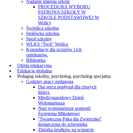
Nadanie imienia szkole
PROCEDURA WYBORU
PATRONA SZKOŁY W
SZKOLE PODSTAWOWEJ W
Wolicy
Świetlica szkolna
Stołówka szkolna
Sport szkolny
WLKS "Świt" Wolica
Konsultacje dla uczniów i ich
opiekunów.
Biblioteka
Oferta edukacyjna
Edukacja globalna
Pedagog szkolny, psycholog, psycholog specjalny.
Godziny pracy pedagoga
Dar serca popłynął dla chorych
dzieci.
Międzynarodowy Dzień
Wolontariusza
Nasi wolontariusze pomogli
Świętemu Mikołajowi
"Świąteczna Paka dla Zwierzaka"
dostarczona do schroniska
Zbiórka środków na wsparcie