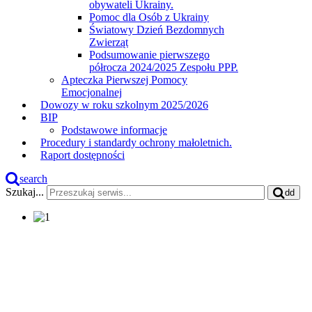
obywateli Ukrainy.
Pomoc dla Osób z Ukrainy
Światowy Dzień Bezdomnych
Zwierząt
Podsumowanie pierwszego
półrocza 2024/2025 Zespołu PPP.
Apteczka Pierwszej Pomocy
Emocjonalnej
Dowozy w roku szkolnym 2025/2026
BIP
Podstawowe informacje
Procedury i standardy ochrony małoletnich.
Raport dostępności
search
Szukaj...
dd