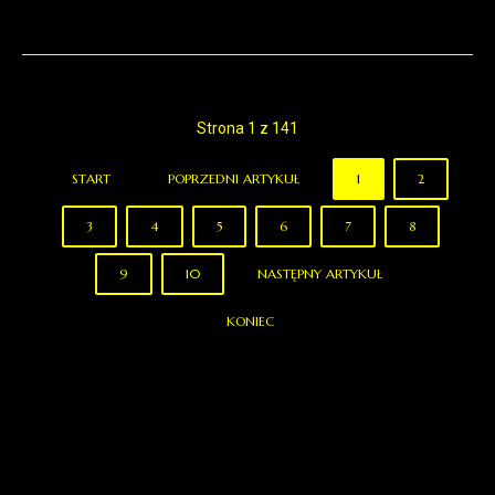
Strona 1 z 141
START
POPRZEDNI ARTYKUŁ
1
2
3
4
5
6
7
8
9
10
NASTĘPNY ARTYKUŁ
KONIEC