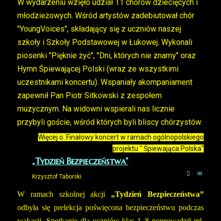
W wydarzeniu wzięło udział 11 chórów dziecięcych i
młodzieżowych. Wśród artystów zadebiutował chór
"YoungVoices", składający się z uczniów naszej
szkoły i Szkoły Podstawowej w Łukowej. Wykonali
piosenki "Pięknie żyć", "Dni, których nie znamy" oraz
Hymn Śpiewającej Polski (wraz ze wszystkimi
uczestnikami koncertu). Wspaniały akompaniament
zapewnił Pan Piotr Sitkowski z zespołem
muzycznym. Na widowni wspierali nas licznie
przybyli goście, wśród których byli bliscy chórzystów.
Więcej o: Finałowy koncert w ramach ogólnopolskiego
projektu " Śpiewająca Polska"
„Tydzień Bezpieczeństwa”
Krzysztof Taborski
W ramach szkolnej akcji
„Tydzień Bezpieczeństwa”
odbyła się prelekcja poświęcona bezpieczeństwu podczas
wakacji. Spotkanie dla uczniów klas 1–8 poprowadził mł.