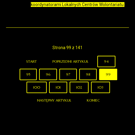
koordynatorami Lokalnych Centrów Wolontariatu.
Strona 99 z 141
START
POPRZEDNI ARTYKUŁ
94
95
96
97
98
99
100
101
102
103
NASTĘPNY ARTYKUŁ
KONIEC