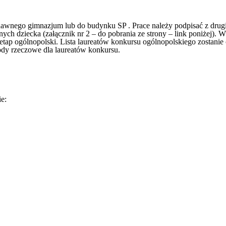
wnego gimnazjum lub do budynku SP . Prace należy podpisać z drugie
ch dziecka (załącznik nr 2 – do pobrania ze strony – link poniżej).
W 
 etap ogólnopolski.
Lista laureatów konkursu ogólnopolskiego zostani
dy rzeczowe dla laureatów konkursu.
e: