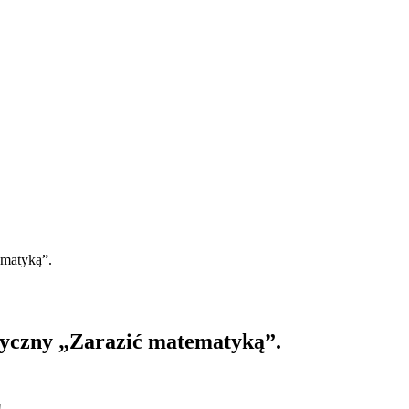
ematyką”.
tyczny „Zarazić matematyką”.
!