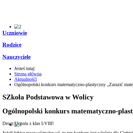
Uczniowie
Rodzice
Nauczyciele
Jesteś tutaj:
Strona główna
Aktualnośći
Ogólnopolski konkurs matematyczno-plastyczny „Zarazić mat
SZkoła Podstawowa w Wolicy
Ogólnopolski konkurs matematyczno-plas
Drogi Uczniu z klas I-VIII!
Jeżeli lubisz rysować/malować, to ten konkurs jest właśnie dla Ciebie