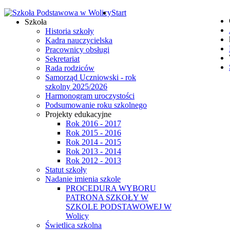
Start
Szkoła
Historia szkoły
Kadra nauczycielska
Pracownicy obsługi
Sekretariat
Rada rodziców
Samorząd Uczniowski - rok
szkolny 2025/2026
Harmonogram uroczystości
Podsumowanie roku szkolnego
Projekty edukacyjne
Rok 2016 - 2017
Rok 2015 - 2016
Rok 2014 - 2015
Rok 2013 - 2014
Rok 2012 - 2013
Statut szkoły
Nadanie imienia szkole
PROCEDURA WYBORU
PATRONA SZKOŁY W
SZKOLE PODSTAWOWEJ W
Wolicy
Świetlica szkolna