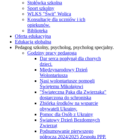
Stołówka szkolna
Sport szkolny
WLKS "Świt" Wolica
Konsultacje dla uczniów i ich
opiekunów.
Biblioteka
Oferta edukacyjna
Edukacja globalna
Pedagog szkolny, psycholog, psycholog specjalny.
Godziny pracy pedagoga
Dar serca popłynął dla chorych
dzieci.
Międzynarodowy Dzień
Wolontariusza
Nasi wolontariusze pomogli
Świętemu Mikołajowi
"Świąteczna Paka dla Zwierzaka"
dostarczona do schroniska
Zbiórka środków na wsparcie
obywateli Ukrainy.
Pomoc dla Osób z Ukrainy
Światowy Dzień Bezdomnych
Zwierząt
Podsumowanie pierwszego
półrocza 2024/2025 Zespołu PPP.