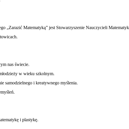
 „Zarazić Matematyką” jest Stowarzyszenie Nauczycieli Matematyki z
towicach.
cym nas świecie.
i młodzieży w wieku szkolnym.
anie samodzielnego i kreatywnego myślenia.
emyśleń.
atematykę i plastykę.