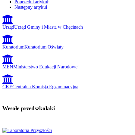
Poprzedni artykuł
Następny artykuł
Urząd
Urząd Gminy i Miasta w Chęcinach
Kuratorium
Kuratorium Oświaty
MEN
Ministerstwo Edukacji Narodowej
CKE
Centralna Komisja Egzaminacyjna
Wesołe przedszkolaki