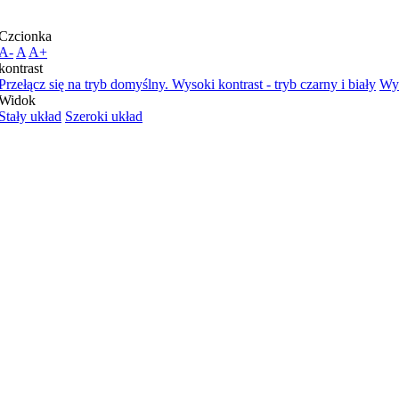
Czcionka
A-
A
A+
kontrast
Przełącz się na tryb domyślny.
Wysoki kontrast - tryb czarny i biały
Wys
Widok
Stały układ
Szeroki układ