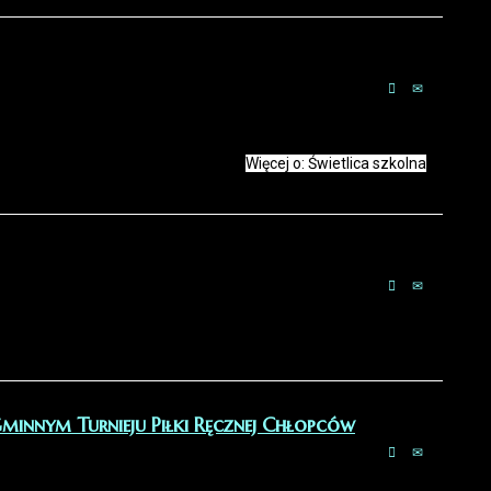
Więcej o: Świetlica szkolna
innym Turnieju Piłki Ręcznej Chłopców