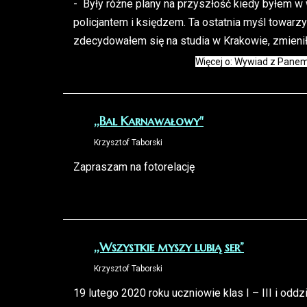
- Były różne plany na przyszłość kiedy byłem w
policjantem i księdzem. Ta ostatnia myśl towarzy
zdecydowałem się na studia w Krakowie, zmienił
Więcej o: Wywiad z Pane
,,Bal Karnawałowy"
Krzysztof Taborski
Zapraszam na fotorelację
,,Wszystkie myszy lubią ser”
Krzysztof Taborski
19 lutego 2020 roku uczniowie klas I – III i oddz