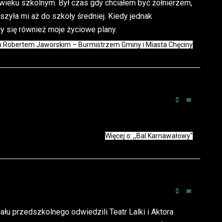
 wieku szkolnym. Był czas gdy chciałem być żołnierzem,
szyła mi aż do szkoły średniej. Kiedy jednak
y się również moje życiowe plany.
m Robertem Jaworskim – Burmistrzem Gminy i Miasta Chęciny
Więcej o: ,,Bal Karnawałowy"
iału przedszkolnego odwiedzili Teatr Lalki i Aktora