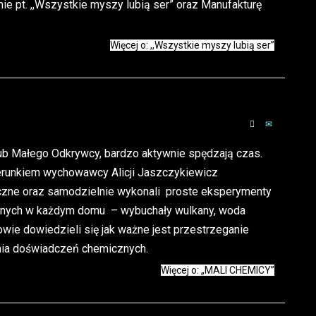
nie pt. ,,Wszystkie myszy lubią ser” oraz Manufakturę
Więcej o: ,,Wszystkie myszy lubią ser”
lub Małego Odkrywcy, bardzo aktywnie spędzają czas.
erunkiem wychowawcy Alicji Jaszczykiewicz
czne oraz samodzielnie wykonali proste eksperymenty
pnych w każdym domu – wybuchały wulkany, woda
iowie dowiedzieli się jak ważne jest przestrzeganie
ia doświadczeń chemicznych.
Więcej o: „MALI CHEMICY”