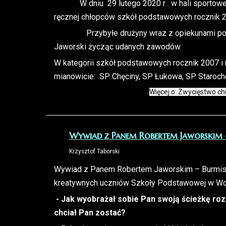
W dniu 29 lutego 2020 r . w hali sportowej
ręcznej chłopców szkół podstawowych rocznik 2
Przybyłe drużyny wraz z opiekunami powitał
Jaworski życząc udanych zawodów.
W kategorii szkół podstawowych rocznik 2007 i m
mianowicie: SP Chęciny, SP Łukowa, SP Starochę
Więcej o: Zwycięstwo c
Wywiad z Panem Robertem Jaworskim –
Krzysztof Taborski
Wywiad z Panem Robertem Jaworskim – Burmist
kreatywnych uczniów Szkoły Podstawowej w Wol
- Jak wyobrażał sobie Pan swoją ścieżkę r
chciał Pan zostać?