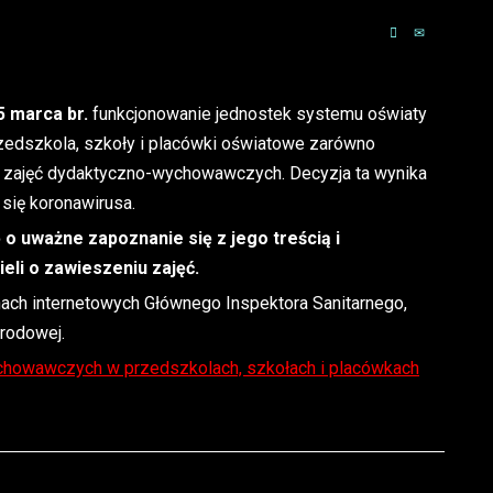
5 marca br.
funkcjonowanie jednostek systemu oświaty
zedszkola, szkoły i placówki oświatowe zarówno
iły zajęć dydaktyczno-wychowawczych. Decyzja ta wynika
 się koronawirusa.
o uważne zapoznanie się z jego treścią i
eli o zawieszeniu zajęć.
ch internetowych Głównego Inspektora Sanitarnego,
arodowej.
chowawczych w przedszkolach, szkołach i placówkach