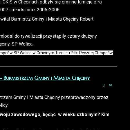
 CKiS w Chęcinach odbyły się gminne turnieje piłki
007 i młodsi oraz 2005-2006.
 Burmistrz Gminy i Miasta Chęciny Robert
łodsi do rywalizacji przystąpiły cztery drużyny
ciny, SP Wolica.
hłopców SP Wolica w Gminnym Turnieju Piłki Ręcznej Chłopców
 Burmistrzem Gminy i Miasta Chęciny
rzem Gminy i Miasta Chęciny przeprowadzony przez
icy.
ozwoju zawodowego, będąc w wieku szkolnym? Kim