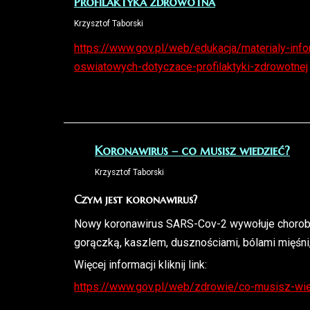
Profilaktyka zdrowotna
Krzysztof Taborski
https://www.gov.pl/web/edukacja/materialy-info
oswiatowych-dotyczace-profilaktyki-zdrowotnej
Koronawirus – co musisz wiedzieć?
Krzysztof Taborski
Czym jest koronawirus?
Nowy koronawirus SARS-Cov-2 wywołuje chorobę 
gorączką, kaszlem, dusznościami, bólami mięśn
Więcej informacji kliknij link:
https://www.gov.pl/web/zdrowie/co-musisz-wie