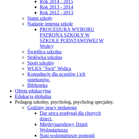
Rok 2014 - 2015
Rok 2013 - 2014
Rok 2012 - 2013
Statut szkoły
Nadanie imienia szkole
PROCEDURA WYBORU
PATRONA SZKOŁY W
SZKOLE PODSTAWOWEJ W
Wolicy
Świetlica szkolna
Stołówka szkolna
Sport szkolny
WLKS "Świt" Wolica
Konsultacje dla uczniów i ich
opiekunów.
Biblioteka
Oferta edukacyjna
Edukacja globalna
Pedagog szkolny, psycholog, psycholog specjalny.
Godziny pracy pedagoga
Dar serca popłynął dla chorych
dzieci.
Międzynarodowy Dzień
Wolontariusza
Nasi wolontariusze pomogli