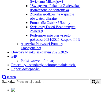
Świętemu Mikołajowi
"Świąteczna Paka dla Zwierzaka"
dostarczona do schroniska
Zbiórka środków na wsparcie
obywateli Ukrainy.
Pomoc dla Osób z Ukrainy
Światowy Dzień Bezdomnych
Zwierząt
Podsumowanie pierwszego
półrocza 2024/2025 Zespołu PPP.
Apteczka Pierwszej Pomocy
Emocjonalnej
Dowozy w roku szkolnym 2025/2026
BIP
Podstawowe informacje
Procedury i standardy ochrony małoletnich.
Raport dostępności
search
Szukaj...
dd