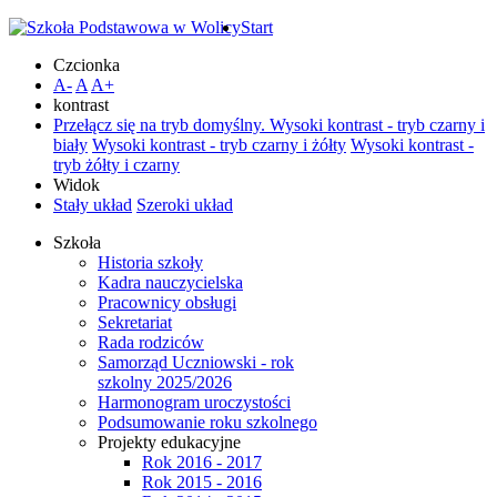
Start
Czcionka
A-
A
A+
kontrast
Przełącz się na tryb domyślny.
Wysoki kontrast - tryb czarny i
biały
Wysoki kontrast - tryb czarny i żółty
Wysoki kontrast -
tryb żółty i czarny
Widok
Stały układ
Szeroki układ
Szkoła
Historia szkoły
Kadra nauczycielska
Pracownicy obsługi
Sekretariat
Rada rodziców
Samorząd Uczniowski - rok
szkolny 2025/2026
Harmonogram uroczystości
Podsumowanie roku szkolnego
Projekty edukacyjne
Rok 2016 - 2017
Rok 2015 - 2016