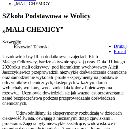
„MALI CHEMICY”
SZkoła Podstawowa w Wolicy
„MALI CHEMICY”
Szczegóły
Drukuj
Krzysztof Taborski
E-mail
Uczniowie klasy III na dodatkowych zajęciach Klub
Małego Odkrywcy, bardzo aktywnie spędzają czas. Dnia 11 lutego
2020roku mali odkrywcy pod kierunkiem wychowawcy Alicji
Jaszczykiewicz przeprowadzili niezwykłe doświadczenia chemiczne
oraz samodzielnie wykonali proste eksperymenty na podstawie
odczynników chemicznych, dostępnych w każdym domu –
wybuchały wulkany, woda zmieniała kolor z fioletowego na
różowy.... Uczniowie dowiedzieli się jak ważne jest przestrzeganie
zasad bezpieczeństwa podczas przeprowadzania doświadczeń
chemicznych.
Udowodniliśmy, że eksperymenty rozbudzają w dzieciach
ciekawość świata, oswajają z nieznanymi dotąd zjawiskami i
procesami. Zajęcia były niezwykle kształcące, widowiskowe i
sprawiły dzieciom dużo radości. Zapraszamy na fotorelację.