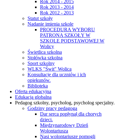
Rok 2014 - 2015
Rok 2013 - 2014
Rok 2012 - 2013
Statut szkoły
Nadanie imienia szkole
PROCEDURA WYBORU
PATRONA SZKOŁY W
SZKOLE PODSTAWOWEJ W
Wolicy
Świetlica szkolna
Stołówka szkolna
Sport szkolny
WLKS "Świt" Wolica
Konsultacje dla uczniów i ich
opiekunów.
Biblioteka
Oferta edukacyjna
Edukacja globalna
Pedagog szkolny, psycholog, psycholog specjalny.
Godziny pracy pedagoga
Dar serca popłynął dla chorych
dzieci.
Międzynarodowy Dzień
Wolontariusza
Nasi wolontariusze pomogli