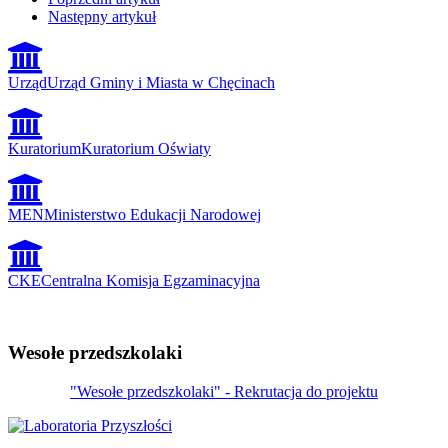
Następny artykuł
Urząd
Urząd Gminy i Miasta w Chęcinach
Kuratorium
Kuratorium Oświaty
MEN
Ministerstwo Edukacji Narodowej
CKE
Centralna Komisja Egzaminacyjna
Wesołe przedszkolaki
"Wesołe przedszkolaki" - Rekrutacja do projektu