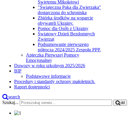
Świętemu Mikołajowi
"Świąteczna Paka dla Zwierzaka"
dostarczona do schroniska
Zbiórka środków na wsparcie
obywateli Ukrainy.
Pomoc dla Osób z Ukrainy
Światowy Dzień Bezdomnych
Zwierząt
Podsumowanie pierwszego
półrocza 2024/2025 Zespołu PPP.
Apteczka Pierwszej Pomocy
Emocjonalnej
Dowozy w roku szkolnym 2025/2026
BIP
Podstawowe informacje
Procedury i standardy ochrony małoletnich.
Raport dostępności
search
Szukaj...
dd