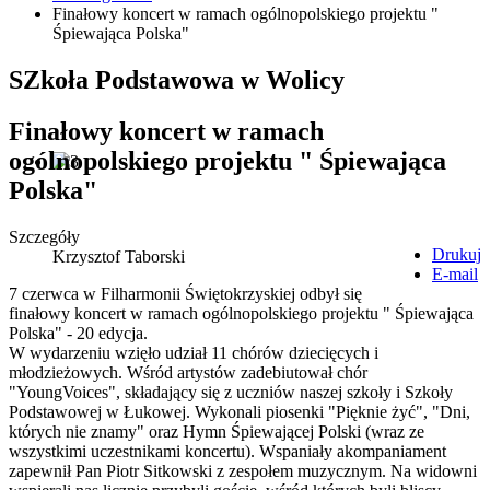
Finałowy koncert w ramach ogólnopolskiego projektu "
Śpiewająca Polska"
SZkoła Podstawowa w Wolicy
Finałowy koncert w ramach
ogólnopolskiego projektu " Śpiewająca
Polska"
Szczegóły
Drukuj
Krzysztof Taborski
E-mail
7 czerwca w Filharmonii Świętokrzyskiej odbył się
finałowy koncert w ramach ogólnopolskiego projektu " Śpiewająca
Polska" - 20 edycja.
W wydarzeniu wzięło udział 11 chórów dziecięcych i
młodzieżowych. Wśród artystów zadebiutował chór
"YoungVoices", składający się z uczniów naszej szkoły i Szkoły
Podstawowej w Łukowej. Wykonali piosenki "Pięknie żyć", "Dni,
których nie znamy" oraz Hymn Śpiewającej Polski (wraz ze
wszystkimi uczestnikami koncertu). Wspaniały akompaniament
zapewnił Pan Piotr Sitkowski z zespołem muzycznym. Na widowni