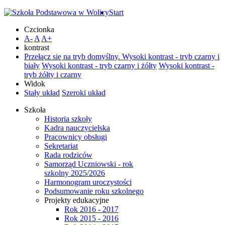
Start
Czcionka
A-
A
A+
kontrast
Przełącz się na tryb domyślny.
Wysoki kontrast - tryb czarny i
biały
Wysoki kontrast - tryb czarny i żółty
Wysoki kontrast -
tryb żółty i czarny
Widok
Stały układ
Szeroki układ
Szkoła
Historia szkoły
Kadra nauczycielska
Pracownicy obsługi
Sekretariat
Rada rodziców
Samorząd Uczniowski - rok
szkolny 2025/2026
Harmonogram uroczystości
Podsumowanie roku szkolnego
Projekty edukacyjne
Rok 2016 - 2017
Rok 2015 - 2016