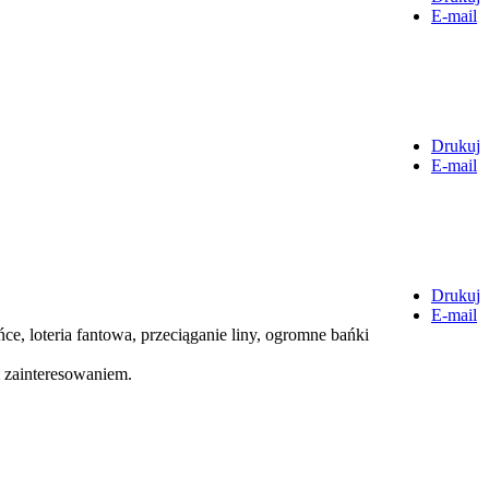
E-mail
Drukuj
E-mail
Drukuj
E-mail
ce, loteria fantowa, przeciąganie liny, ogromne bańki
m zainteresowaniem.