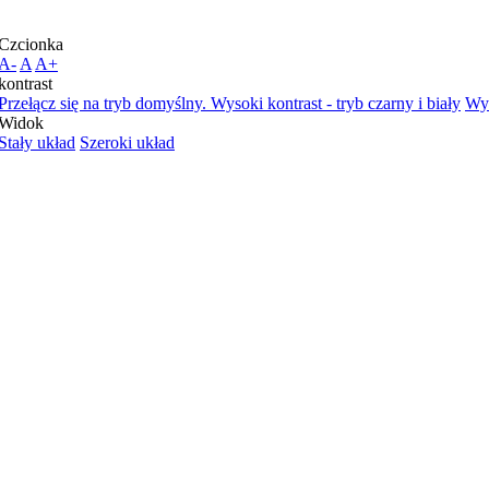
Czcionka
A-
A
A+
kontrast
Przełącz się na tryb domyślny.
Wysoki kontrast - tryb czarny i biały
Wys
Widok
Stały układ
Szeroki układ