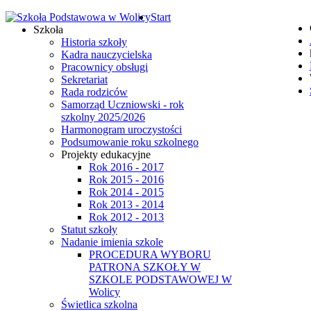
Start
Szkoła
Historia szkoły
Kadra nauczycielska
Pracownicy obsługi
Sekretariat
Rada rodziców
Samorząd Uczniowski - rok
szkolny 2025/2026
Harmonogram uroczystości
Podsumowanie roku szkolnego
Projekty edukacyjne
Rok 2016 - 2017
Rok 2015 - 2016
Rok 2014 - 2015
Rok 2013 - 2014
Rok 2012 - 2013
Statut szkoły
Nadanie imienia szkole
PROCEDURA WYBORU
PATRONA SZKOŁY W
SZKOLE PODSTAWOWEJ W
Wolicy
Świetlica szkolna