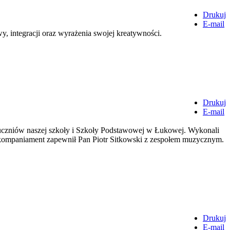
Drukuj
E-mail
 integracji oraz wyrażenia swojej kreatywności.
Drukuj
E-mail
 uczniów naszej szkoły i Szkoły Podstawowej w Łukowej. Wykonali
 akompaniament zapewnił Pan Piotr Sitkowski z zespołem muzycznym.
Drukuj
E-mail