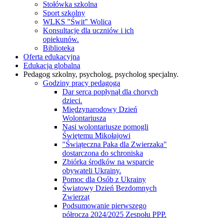
Stołówka szkolna
Sport szkolny
WLKS "Świt" Wolica
Konsultacje dla uczniów i ich
opiekunów.
Biblioteka
Oferta edukacyjna
Edukacja globalna
Pedagog szkolny, psycholog, psycholog specjalny.
Godziny pracy pedagoga
Dar serca popłynął dla chorych
dzieci.
Międzynarodowy Dzień
Wolontariusza
Nasi wolontariusze pomogli
Świętemu Mikołajowi
"Świąteczna Paka dla Zwierzaka"
dostarczona do schroniska
Zbiórka środków na wsparcie
obywateli Ukrainy.
Pomoc dla Osób z Ukrainy
Światowy Dzień Bezdomnych
Zwierząt
Podsumowanie pierwszego
półrocza 2024/2025 Zespołu PPP.