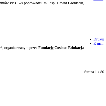
czniów klas 1–8 poprowadził mł. asp. Dawid Groniecki,
Drukuj
E-mail
e”
, organizowanym przez
Fundację Cosinus Edukacja
Strona 1 z 80