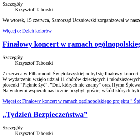
Szczegóły
Krzysztof Taborski
We wtorek, 15 czerwca, Samorząd Uczniowski zorganizował w naszej 
Więcej o: Dzień kolorów
Finałowy koncert w ramach ogólnopolskieg
Szczegóły
Krzysztof Taborski
7 czerwca w Filharmonii Świętokrzyskiej odbył się finałowy koncert
W wydarzeniu wzięło udział 11 chórów dziecięcych i młodzieżowych
piosenki "Pięknie żyć", "Dni, których nie znamy" oraz Hymn Śpiewa
Na widowni wspierali nas licznie przybyli goście, wśród których byli
Więcej o: Finałowy koncert w ramach ogólnopolskiego projektu " Śp
„Tydzień Bezpieczeństwa”
Szczegóły
Krzysztof Taborski