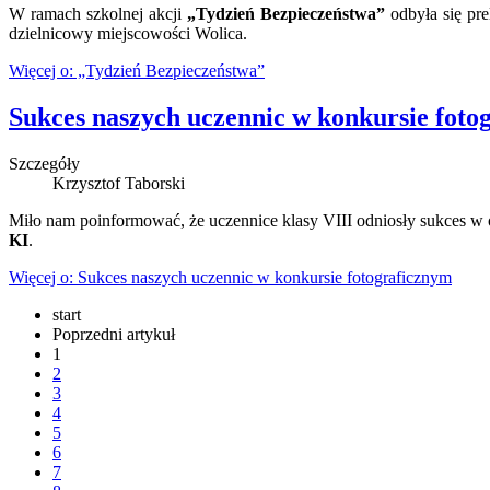
W ramach szkolnej akcji
„Tydzień Bezpieczeństwa”
odbyła się pre
dzielnicowy miejscowości Wolica.
Więcej o: „Tydzień Bezpieczeństwa”
Sukces naszych uczennic w konkursie foto
Szczegóły
Krzysztof Taborski
Miło nam poinformować, że uczennice klasy VIII odniosły sukces w
KI
.
Więcej o: Sukces naszych uczennic w konkursie fotograficznym
start
Poprzedni artykuł
1
2
3
4
5
6
7