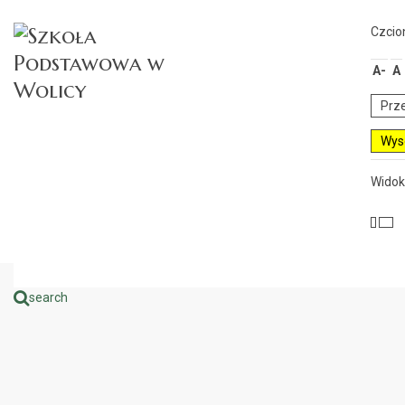
Czcio
A-
A
Prze
Wyso
Widok
search