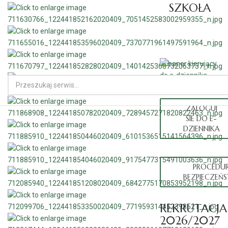
SZKOŁA
ZALOGUJ
SIE DO E-
DZIENNIKA
PROCEDU
BEZPIECZEŃ
REKRUTACJA
2026/2027