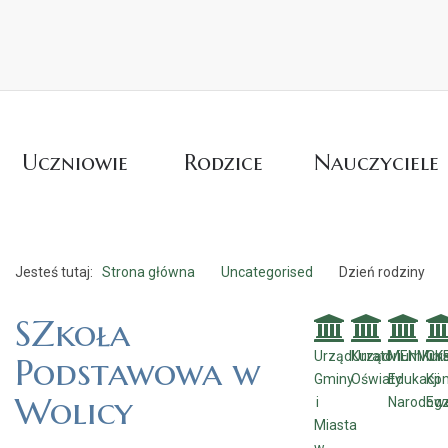
Uczniowie
Rodzice
Nauczyciele
Jesteś tutaj:
Strona główna
Uncategorised
Dzień rodziny
SZkoła
Urząd
Kuratorium
Urząd
MEN
Mini
Kur
CK
Podstawowa w
Gminy
Oświaty
Edukacji
Kom
Wolicy
i
Narodow
Eg
Miasta