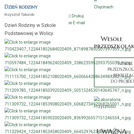
w
Dzień rodziny
Chęcinach
Krzysztof Taborski
Drukuj
E-mail
Dzień Rodziny w Szkole
Podstawowej w Wolicy
Wesołe
przedszkolak
"WESOŁE
PRZEDSZKOL
- REKRUTAC
DO PROJEK
UWAŻNA