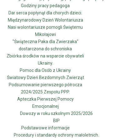
Jesteś tutaj:
Strona główna
Uncategorised
Godziny pracy pedagoga
Wyjątkowa wizyta
Dar serca popłynął dla chorych dzieci.
Międzynarodowy Dzień Wolontariusza
Nasi wolontariusze pomogli Świętemu
SZkoła Podstawowa w
Mikołajowi
"Świąteczna Paka dla Zwierzaka"
Wolicy
dostarczona do schroniska
Zbiórka środków na wsparcie obywateli
Ukrainy.
Wyjątkowa wizyta
Pomoc dla Osób z Ukrainy
Krzysztof Taborski
Drukuj
Światowy Dzień Bezdomnych Zwierząt
E-mail
Podsumowanie pierwszego półrocza
W naszej szkole odbyła się wyjątkowa wizyta
2024/2025 Zespołu PPP.
uczniów oraz trenera z Liceum Ogólnokształcącego
Apteczka Pierwszej Pomocy
Mistrzostwa Sportowego im. Włodzimierza Leonarda
Emocjonalnej
Lubańskiego w Nowinach. Spotkanie zostało
Dowozy w roku szkolnym 2025/2026
zorganizowane w ramach działań promujących karierę
BIP
sportowca oraz zawody związane ze sportem.
Podstawowe informacje
Procedury i standardy ochrony małoletnich.
Podczas wizyty goście opowiedzieli o codziennym