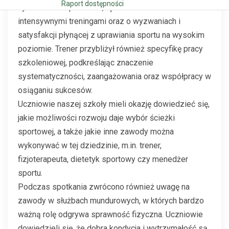
Raport dostępności
życiu ucznia-sportowca, łączeniu nauki z
intensywnymi treningami oraz o wyzwaniach i
satysfakcji płynącej z uprawiania sportu na wysokim
poziomie. Trener przybliżył również specyfikę pracy
szkoleniowej, podkreślając znaczenie
systematyczności, zaangażowania oraz współpracy w
osiąganiu sukcesów.
Uczniowie naszej szkoły mieli okazję dowiedzieć się,
jakie możliwości rozwoju daje wybór ścieżki
sportowej, a także jakie inne zawody można
wykonywać w tej dziedzinie, m.in. trener,
fizjoterapeuta, dietetyk sportowy czy menedżer
sportu.
Podczas spotkania zwrócono również uwagę na
zawody w służbach mundurowych, w których bardzo
ważną rolę odgrywa sprawność fizyczna. Uczniowie
dowiedzieli się, że dobra kondycja i wytrzymałość są