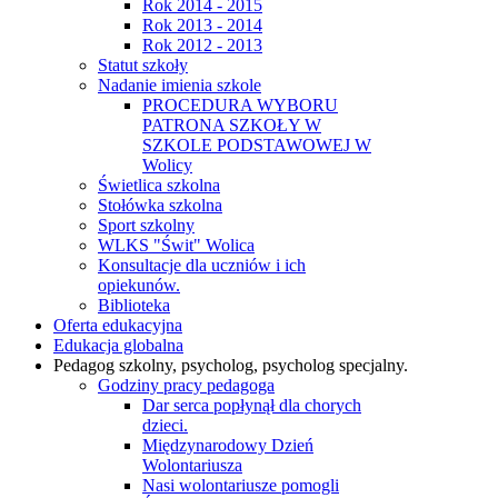
Rok 2014 - 2015
Rok 2013 - 2014
Rok 2012 - 2013
Statut szkoły
Nadanie imienia szkole
PROCEDURA WYBORU
PATRONA SZKOŁY W
SZKOLE PODSTAWOWEJ W
Wolicy
Świetlica szkolna
Stołówka szkolna
Sport szkolny
WLKS "Świt" Wolica
Konsultacje dla uczniów i ich
opiekunów.
Biblioteka
Oferta edukacyjna
Edukacja globalna
Pedagog szkolny, psycholog, psycholog specjalny.
Godziny pracy pedagoga
Dar serca popłynął dla chorych
dzieci.
Międzynarodowy Dzień
Wolontariusza
Nasi wolontariusze pomogli