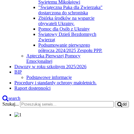
Świętemu Mikołajowi
"Świąteczna Paka dla Zwierzaka"
dostarczona do schroniska
Zbiórka środków na wsparcie
obywateli Ukrainy.
Pomoc dla Osób z Ukrainy
Światowy Dzień Bezdomnych
Zwierząt
Podsumowanie pierwszego
półrocza 2024/2025 Zespołu PPP.
Apteczka Pierwszej Pomocy
Emocjonalnej
Dowozy w roku szkolnym 2025/2026
BIP
Podstawowe informacje
Procedury i standardy ochrony małoletnich.
Raport dostępności
search
Szukaj...
dd