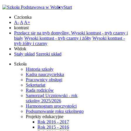
Start
Czcionka
A-
A
A+
kontrast
Przełącz się na tryb domyślny.
Wysoki kontrast - tryb czarny i
biały
Wysoki kontrast - tryb czarny i żółty
Wysoki kontrast -
tryb żółty i czarny
Widok
Stały układ
Szeroki układ
Szkoła
Historia szkoły
Kadra nauczycielska
Pracownicy obsługi
Sekretariat
Rada rodziców
Samorząd Uczniowski - rok
szkolny 2025/2026
Harmonogram uroczystości
Podsumowanie roku szkolnego
Projekty edukacyjne
Rok 2016 - 2017
Rok 2015 - 2016