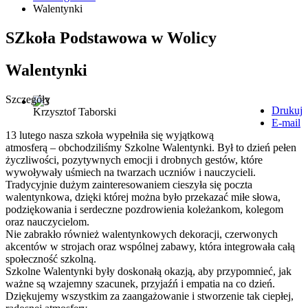
Walentynki
SZkoła Podstawowa w Wolicy
Walentynki
Szczegóły
Drukuj
Krzysztof Taborski
E-mail
13 lutego nasza szkoła wypełniła się wyjątkową
atmosferą – obchodziliśmy Szkolne Walentynki. Był to dzień pełen
życzliwości, pozytywnych emocji i drobnych gestów, które
wywoływały uśmiech na twarzach uczniów i nauczycieli.
Tradycyjnie dużym zainteresowaniem cieszyła się poczta
walentynkowa, dzięki której można było przekazać miłe słowa,
podziękowania i serdeczne pozdrowienia koleżankom, kolegom
oraz nauczycielom.
Nie zabrakło również walentynkowych dekoracji, czerwonych
akcentów w strojach oraz wspólnej zabawy, która integrowała całą
społeczność szkolną.
Szkolne Walentynki były doskonałą okazją, aby przypomnieć, jak
ważne są wzajemny szacunek, przyjaźń i empatia na co dzień.
Dziękujemy wszystkim za zaangażowanie i stworzenie tak ciepłej,