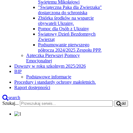
Świętemu Mikołajowi
"Świąteczna Paka dla Zwierzaka"
dostarczona do schroniska
Zbiórka środków na wsparcie
obywateli Ukrainy.
Pomoc dla Osób z Ukrainy
Światowy Dzień Bezdomnych
Zwierząt
Podsumowanie pierwszego
półrocza 2024/2025 Zespołu PPP.
Apteczka Pierwszej Pomocy
Emocjonalnej
Dowozy w roku szkolnym 2025/2026
BIP
Podstawowe informacje
Procedury i standardy ochrony małoletnich.
Raport dostępności
search
Szukaj...
dd