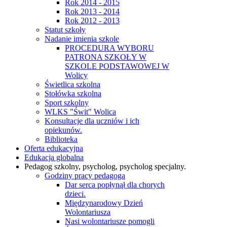
Rok 2014 - 2015
Rok 2013 - 2014
Rok 2012 - 2013
Statut szkoły
Nadanie imienia szkole
PROCEDURA WYBORU
PATRONA SZKOŁY W
SZKOLE PODSTAWOWEJ W
Wolicy
Świetlica szkolna
Stołówka szkolna
Sport szkolny
WLKS "Świt" Wolica
Konsultacje dla uczniów i ich
opiekunów.
Biblioteka
Oferta edukacyjna
Edukacja globalna
Pedagog szkolny, psycholog, psycholog specjalny.
Godziny pracy pedagoga
Dar serca popłynął dla chorych
dzieci.
Międzynarodowy Dzień
Wolontariusza
Nasi wolontariusze pomogli