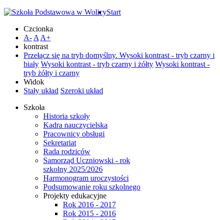
Start
Czcionka
A-
A
A+
kontrast
Przełącz się na tryb domyślny.
Wysoki kontrast - tryb czarny i
biały
Wysoki kontrast - tryb czarny i żółty
Wysoki kontrast -
tryb żółty i czarny
Widok
Stały układ
Szeroki układ
Szkoła
Historia szkoły
Kadra nauczycielska
Pracownicy obsługi
Sekretariat
Rada rodziców
Samorząd Uczniowski - rok
szkolny 2025/2026
Harmonogram uroczystości
Podsumowanie roku szkolnego
Projekty edukacyjne
Rok 2016 - 2017
Rok 2015 - 2016