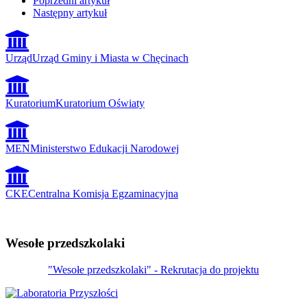
Poprzedni artykuł
Następny artykuł
Urząd
Urząd Gminy i Miasta w Chęcinach
Kuratorium
Kuratorium Oświaty
MEN
Ministerstwo Edukacji Narodowej
CKE
Centralna Komisja Egzaminacyjna
Wesołe przedszkolaki
"Wesołe przedszkolaki" - Rekrutacja do projektu