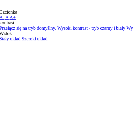
Czcionka
A-
A
A+
kontrast
Przełącz się na tryb domyślny.
Wysoki kontrast - tryb czarny i biały
Wys
Widok
Stały układ
Szeroki układ