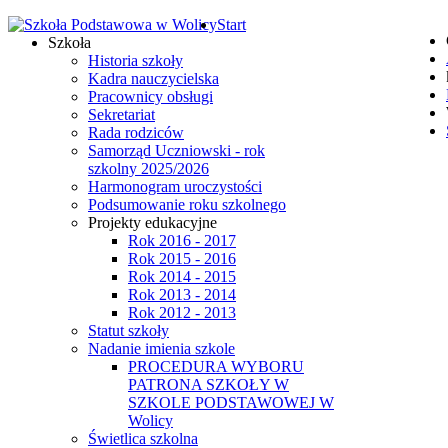
Start
Szkoła
Historia szkoły
Kadra nauczycielska
Pracownicy obsługi
Sekretariat
Rada rodziców
Samorząd Uczniowski - rok
szkolny 2025/2026
Harmonogram uroczystości
Podsumowanie roku szkolnego
Projekty edukacyjne
Rok 2016 - 2017
Rok 2015 - 2016
Rok 2014 - 2015
Rok 2013 - 2014
Rok 2012 - 2013
Statut szkoły
Nadanie imienia szkole
PROCEDURA WYBORU
PATRONA SZKOŁY W
SZKOLE PODSTAWOWEJ W
Wolicy
Świetlica szkolna