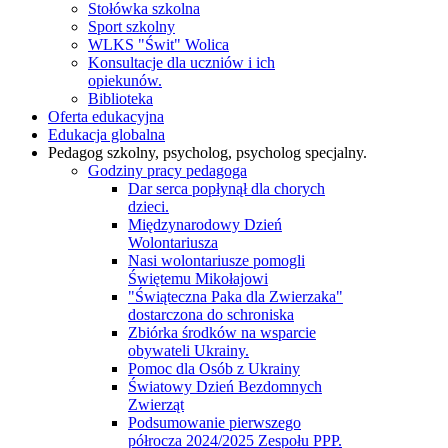
Stołówka szkolna
Sport szkolny
WLKS "Świt" Wolica
Konsultacje dla uczniów i ich
opiekunów.
Biblioteka
Oferta edukacyjna
Edukacja globalna
Pedagog szkolny, psycholog, psycholog specjalny.
Godziny pracy pedagoga
Dar serca popłynął dla chorych
dzieci.
Międzynarodowy Dzień
Wolontariusza
Nasi wolontariusze pomogli
Świętemu Mikołajowi
"Świąteczna Paka dla Zwierzaka"
dostarczona do schroniska
Zbiórka środków na wsparcie
obywateli Ukrainy.
Pomoc dla Osób z Ukrainy
Światowy Dzień Bezdomnych
Zwierząt
Podsumowanie pierwszego
półrocza 2024/2025 Zespołu PPP.