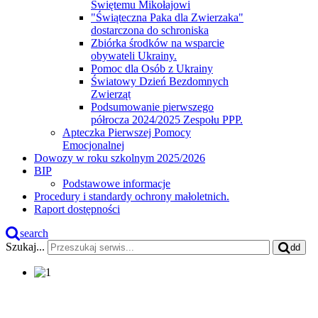
Świętemu Mikołajowi
"Świąteczna Paka dla Zwierzaka"
dostarczona do schroniska
Zbiórka środków na wsparcie
obywateli Ukrainy.
Pomoc dla Osób z Ukrainy
Światowy Dzień Bezdomnych
Zwierząt
Podsumowanie pierwszego
półrocza 2024/2025 Zespołu PPP.
Apteczka Pierwszej Pomocy
Emocjonalnej
Dowozy w roku szkolnym 2025/2026
BIP
Podstawowe informacje
Procedury i standardy ochrony małoletnich.
Raport dostępności
search
Szukaj...
dd