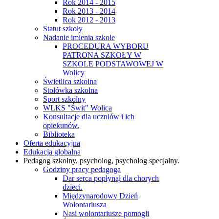
Rok 2014 - 2015
Rok 2013 - 2014
Rok 2012 - 2013
Statut szkoły
Nadanie imienia szkole
PROCEDURA WYBORU
PATRONA SZKOŁY W
SZKOLE PODSTAWOWEJ W
Wolicy
Świetlica szkolna
Stołówka szkolna
Sport szkolny
WLKS "Świt" Wolica
Konsultacje dla uczniów i ich
opiekunów.
Biblioteka
Oferta edukacyjna
Edukacja globalna
Pedagog szkolny, psycholog, psycholog specjalny.
Godziny pracy pedagoga
Dar serca popłynął dla chorych
dzieci.
Międzynarodowy Dzień
Wolontariusza
Nasi wolontariusze pomogli