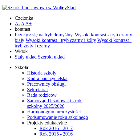
Start
Czcionka
A-
A
A+
kontrast
Przełącz się na tryb domyślny.
Wysoki kontrast - tryb czarny i
biały
Wysoki kontrast - tryb czarny i żółty
Wysoki kontrast -
tryb żółty i czarny
Widok
Stały układ
Szeroki układ
Szkoła
Historia szkoły
Kadra nauczycielska
Pracownicy obsługi
Sekretariat
Rada rodziców
Samorząd Uczniowski - rok
szkolny 2025/2026
Harmonogram uroczystości
Podsumowanie roku szkolnego
Projekty edukacyjne
Rok 2016 - 2017
Rok 2015 - 2016