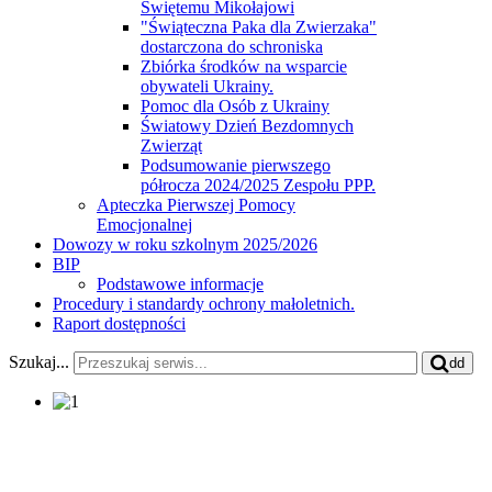
Świętemu Mikołajowi
"Świąteczna Paka dla Zwierzaka"
dostarczona do schroniska
Zbiórka środków na wsparcie
obywateli Ukrainy.
Pomoc dla Osób z Ukrainy
Światowy Dzień Bezdomnych
Zwierząt
Podsumowanie pierwszego
półrocza 2024/2025 Zespołu PPP.
Apteczka Pierwszej Pomocy
Emocjonalnej
Dowozy w roku szkolnym 2025/2026
BIP
Podstawowe informacje
Procedury i standardy ochrony małoletnich.
Raport dostępności
Szukaj...
dd