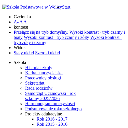
Start
Czcionka
A-
A
A+
kontrast
Przełącz się na tryb domyślny.
Wysoki kontrast - tryb czarny i
biały
Wysoki kontrast - tryb czarny i żółty
Wysoki kontrast -
tryb żółty i czarny
Widok
Stały układ
Szeroki układ
Szkoła
Historia szkoły
Kadra nauczycielska
Pracownicy obsługi
Sekretariat
Rada rodziców
Samorząd Uczniowski - rok
szkolny 2025/2026
Harmonogram uroczystości
Podsumowanie roku szkolnego
Projekty edukacyjne
Rok 2016 - 2017
Rok 2015 - 2016