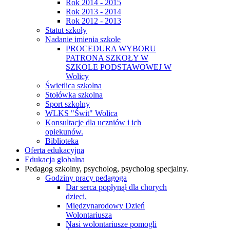
Rok 2014 - 2015
Rok 2013 - 2014
Rok 2012 - 2013
Statut szkoły
Nadanie imienia szkole
PROCEDURA WYBORU
PATRONA SZKOŁY W
SZKOLE PODSTAWOWEJ W
Wolicy
Świetlica szkolna
Stołówka szkolna
Sport szkolny
WLKS "Świt" Wolica
Konsultacje dla uczniów i ich
opiekunów.
Biblioteka
Oferta edukacyjna
Edukacja globalna
Pedagog szkolny, psycholog, psycholog specjalny.
Godziny pracy pedagoga
Dar serca popłynął dla chorych
dzieci.
Międzynarodowy Dzień
Wolontariusza
Nasi wolontariusze pomogli