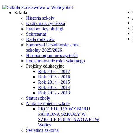
Start
Szkoła
Historia szkoły
Kadra nauczycielska
Pracownicy obsługi
Sekretariat
Rada rodziców
Samorząd Uczniowski - rok
szkolny 2025/2026
Harmonogram uroczystości
Podsumowanie roku szkolnego
Projekty edukacyjne
Rok 2016 - 2017
Rok 2015 - 2016
Rok 2014 - 2015
Rok 2013 - 2014
Rok 2012 - 2013
Statut szkoły
Nadanie imienia szkole
PROCEDURA WYBORU
PATRONA SZKOŁY W
SZKOLE PODSTAWOWEJ W
Wolicy
Świetlica szkolna