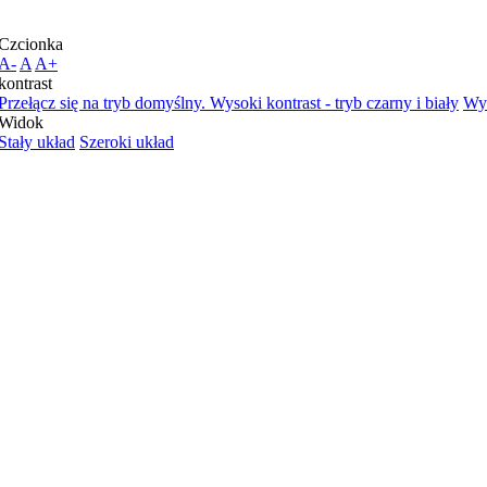
Czcionka
A-
A
A+
kontrast
Przełącz się na tryb domyślny.
Wysoki kontrast - tryb czarny i biały
Wys
Widok
Stały układ
Szeroki układ