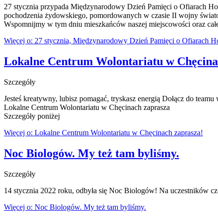
27 stycznia przypada Międzynarodowy Dzień Pamięci o Ofiarach Hol
pochodzenia żydowskiego, pomordowanych w czasie II wojny świato
Wspomnijmy w tym dniu mieszkańców naszej miejscowości oraz całej g
Więcej o: 27 stycznia, Międzynarodowy Dzień Pamięci o Ofiarach H
Lokalne Centrum Wolontariatu w Chęcina
Szczegóły
Jesteś kreatywny, lubisz pomagać, tryskasz energią Dołącz do teamu
Lokalne Centrum Wolontariatu w Chęcinach zaprasza
Szczegóły poniżej
Więcej o: Lokalne Centrum Wolontariatu w Chęcinach zaprasza!
Noc Biologów. My też tam byliśmy.
Szczegóły
14 stycznia 2022 roku, odbyła się Noc Biologów! Na uczestników cze
Więcej o: Noc Biologów. My też tam byliśmy.