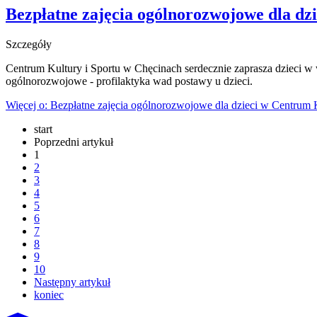
Bezpłatne zajęcia ogólnorozwojowe dla dz
Szczegóły
Centrum Kultury i Sportu w Chęcinach serdecznie zaprasza dzieci w w
ogólnorozwojowe - profilaktyka wad postawy u dzieci.
Więcej o: Bezpłatne zajęcia ogólnorozwojowe dla dzieci w Centrum 
start
Poprzedni artykuł
1
2
3
4
5
6
7
8
9
10
Następny artykuł
koniec