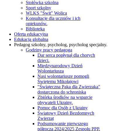
Stołówka szkolna
Sport szkolny
WLKS "Świt" Wolica
Konsultacje dla uczniów i ich
opiekunów.
Biblioteka
Oferta edukacyjna
Edukacja globalna
Pedagog szkolny, psycholog, psycholog specjalny.
Godziny pracy pedagoga
Dar serca popłynął dla chorych
dzieci.
Międzynarodowy Dzień
Wolontariusza
Nasi wolontariusze pomogli
Świętemu Mikołajowi
"Świąteczna Paka dla Zwierzaka"
dostarczona do schroniska
Zbiórka środków na wsparcie
obywateli Ukrainy.
Pomoc dla Osób z Ukrainy
Światowy Dzień Bezdomnych
Zwierząt
Podsumowanie pierwszego
półrocza 2024/2025 Zespołu PPP.