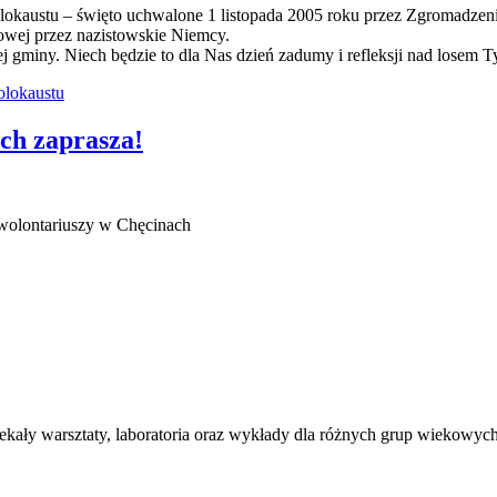
okaustu – święto uchwalone 1 listopada 2005 roku przez Zgromadzen
wej przez nazistowskie Niemcy.
miny. Niech będzie to dla Nas dzień zadumy i refleksji nad losem Ty
olokaustu
ch zaprasza!
 wolontariuszy w Chęcinach
kały warsztaty, laboratoria oraz wykłady dla różnych grup wiekowych