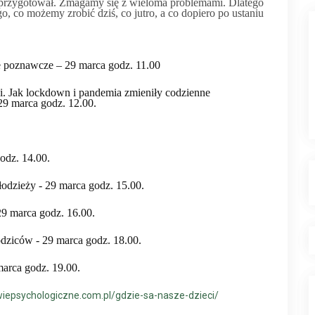
ie przygotował. Zmagamy się z wieloma problemami. Dlatego
o, co możemy zrobić dziś, co jutro, a co dopiero po ustaniu
je poznawcze –
29 marca godz. 11.00
i.
Jak lockdown i pandemia zmieniły codzienne
29 marca godz. 12.00.
odz. 1
4
.00.
łodzieży -
29 marca godz. 1
5
.00.
29 marca godz. 1
6
.00.
odziców -
29 marca godz. 1
8
.00.
marca godz. 1
9
.00.
wiepsychologiczne.com.pl/gdzie-sa-nasze-dzieci/