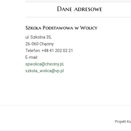
Dane adresowe
Szkoła Podstawowa w Wolicy
ul. Szkolna 35,
26-060 Chęciny
Telefon: +48 41 202 02 21
E-mail:
spwolica@checiny.pl;
szkola_wolica@vp.pl
Projekt K