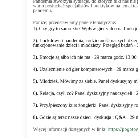
Pandemia stworzyła sytuacje, do których nikt nas n
warto posłuchać specjalistów i praktyków na temat teg
pandemii.
Poniżej przedstawiamy panele tematyczne:
1).
Czy gry to samo zło? Wpływ gier video na funkc
2). Lockdown i pandemia, codzien
n
ość naszych dziec
funkcjonowanie dzieci i młodzieży. Przegląd badań -
3).
Emocje są albo ich nie ma -
29 marca godz. 1
3
.00.
4
).
Uzależnienie od gier komputerowych -
29 marca g
5
).
Młodzież. Mówimy za siebie. Panel dyskusyjny m
6
).
Relacja, czyli co? Panel dyskusyjny nauczycieli -
7).
Przyśpieszony kurs żonglerki. Panel dyskusyjny r
8
).
Gdzie są teraz nasze dzieci- dyskusja i Q&A -
29 
Więcej informacji dostępnych w linku
https://pogoto