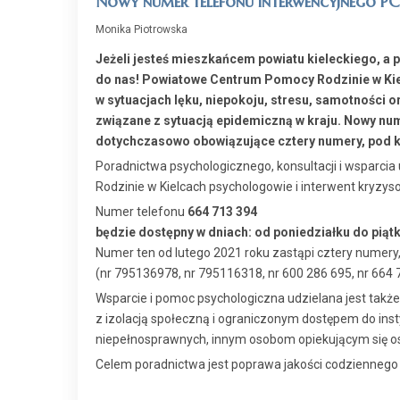
Nowy numer telefonu interwencyjnego PC
Monika Piotrowska
Jeżeli jesteś mieszkańcem powiatu kieleckiego, a 
do nas! Powiatowe Centrum Pomocy Rodzinie w Kie
w sytuacjach lęku, niepokoju, stresu, samotności 
związane z sytuacją epidemiczną w kraju. Nowy num
dotychczasowo obowiązujące cztery numery, pod k
Poradnictwa psychologicznego, konsultacji i wsparc
Rodzinie w Kielcach psychologowie i interwent kryzys
Numer telefonu
664 713 394
będzie dostępny w dniach: od poniedziałku do piątk
Numer ten od lutego 2021 roku zastąpi cztery numery,
(nr 795136978, nr 795116318, nr 600 286 695, nr 664 
Wsparcie i pomoc psychologiczna udzielana jest takż
z izolacją społeczną i ograniczonym dostępem do ins
niepełnosprawnych, innym osobom opiekującym się 
Celem poradnictwa jest poprawa jakości codziennego