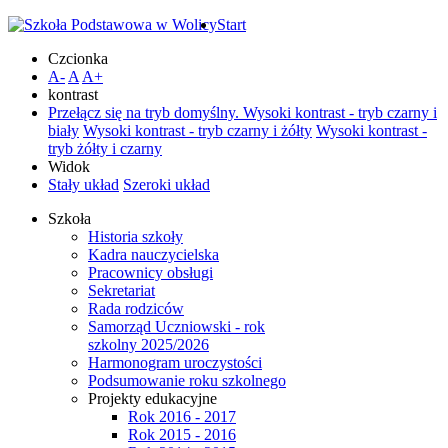
Start
Czcionka
A-
A
A+
kontrast
Przełącz się na tryb domyślny.
Wysoki kontrast - tryb czarny i
biały
Wysoki kontrast - tryb czarny i żółty
Wysoki kontrast -
tryb żółty i czarny
Widok
Stały układ
Szeroki układ
Szkoła
Historia szkoły
Kadra nauczycielska
Pracownicy obsługi
Sekretariat
Rada rodziców
Samorząd Uczniowski - rok
szkolny 2025/2026
Harmonogram uroczystości
Podsumowanie roku szkolnego
Projekty edukacyjne
Rok 2016 - 2017
Rok 2015 - 2016