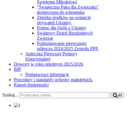
Świętemu Mikołajowi
"Świąteczna Paka dla Zwierzaka"
dostarczona do schroniska
Zbiórka środków na wsparcie
obywateli Ukrainy.
Pomoc dla Osób z Ukrainy
Światowy Dzień Bezdomnych
Zwierząt
Podsumowanie pierwszego
półrocza 2024/2025 Zespołu PPP.
Apteczka Pierwszej Pomocy
Emocjonalnej
Dowozy w roku szkolnym 2025/2026
BIP
Podstawowe informacje
Procedury i standardy ochrony małoletnich.
Raport dostępności
Szukaj...
dd