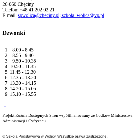
26-060 Chęciny
Telefon: +48 41 202 02 21
E-mail:
spwolica@checiny.pl; szkola_wolica@vp.pl
Dzwonki
1. 8.00 - 8.45
2. 8.55 - 9.40
3. 9.50 - 10.35
4. 10.50 - 11.35
5. 11.45 - 12.30
6. 12.35 - 13.20
7. 13.30 - 14.15
8. 14.20 - 15.05
9. 15.10 - 15.55
Projekt Kuźnia Dostępnych Stron współfinansowany ze środków Ministerstwa
Administracji i Cyfryzacji
© Szkoła Podstawowa w Wolicy. Wszystkie prawa zastrzeżone.