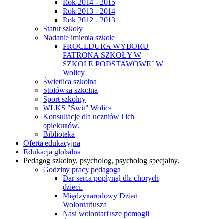
Rok 2014 - 2015
Rok 2013 - 2014
Rok 2012 - 2013
Statut szkoły
Nadanie imienia szkole
PROCEDURA WYBORU
PATRONA SZKOŁY W
SZKOLE PODSTAWOWEJ W
Wolicy
Świetlica szkolna
Stołówka szkolna
Sport szkolny
WLKS "Świt" Wolica
Konsultacje dla uczniów i ich
opiekunów.
Biblioteka
Oferta edukacyjna
Edukacja globalna
Pedagog szkolny, psycholog, psycholog specjalny.
Godziny pracy pedagoga
Dar serca popłynął dla chorych
dzieci.
Międzynarodowy Dzień
Wolontariusza
Nasi wolontariusze pomogli