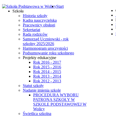
Start
Szkoła
Historia szkoły
Kadra nauczycielska
Pracownicy obsługi
Sekretariat
Rada rodziców
Samorząd Uczniowski - rok
szkolny 2025/2026
Harmonogram uroczystości
Podsumowanie roku szkolnego
Projekty edukacyjne
Rok 2016 - 2017
Rok 2015 - 2016
Rok 2014 - 2015
Rok 2013 - 2014
Rok 2012 - 2013
Statut szkoły
Nadanie imienia szkole
PROCEDURA WYBORU
PATRONA SZKOŁY W
SZKOLE PODSTAWOWEJ W
Wolicy
Świetlica szkolna