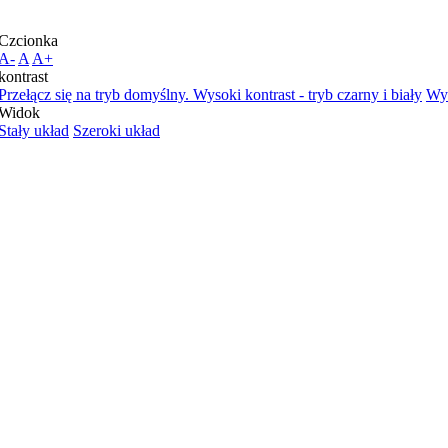
Czcionka
A-
A
A+
kontrast
Przełącz się na tryb domyślny.
Wysoki kontrast - tryb czarny i biały
Wys
Widok
Stały układ
Szeroki układ