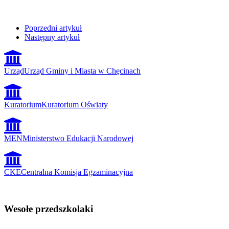
Poprzedni artykuł
Następny artykuł
Urząd
Urząd Gminy i Miasta w Chęcinach
Kuratorium
Kuratorium Oświaty
MEN
Ministerstwo Edukacji Narodowej
CKE
Centralna Komisja Egzaminacyjna
Wesołe przedszkolaki