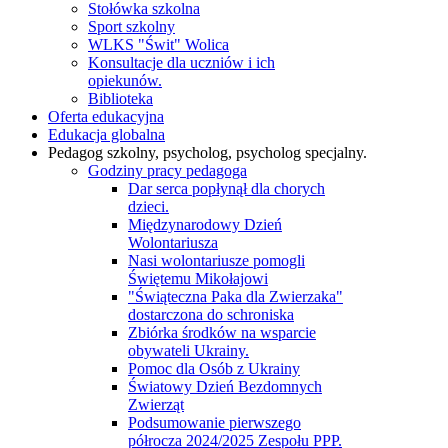
Stołówka szkolna
Sport szkolny
WLKS "Świt" Wolica
Konsultacje dla uczniów i ich
opiekunów.
Biblioteka
Oferta edukacyjna
Edukacja globalna
Pedagog szkolny, psycholog, psycholog specjalny.
Godziny pracy pedagoga
Dar serca popłynął dla chorych
dzieci.
Międzynarodowy Dzień
Wolontariusza
Nasi wolontariusze pomogli
Świętemu Mikołajowi
"Świąteczna Paka dla Zwierzaka"
dostarczona do schroniska
Zbiórka środków na wsparcie
obywateli Ukrainy.
Pomoc dla Osób z Ukrainy
Światowy Dzień Bezdomnych
Zwierząt
Podsumowanie pierwszego
półrocza 2024/2025 Zespołu PPP.