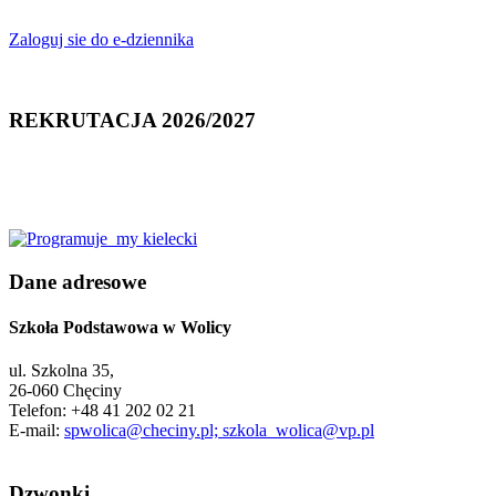
Zaloguj sie do e-dziennika
REKRUTACJA 2026/2027
Dane adresowe
Szkoła Podstawowa w Wolicy
ul. Szkolna 35,
26-060 Chęciny
Telefon: +48 41 202 02 21
E-mail:
spwolica@checiny.pl; szkola_wolica@vp.pl
Dzwonki