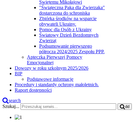
Świętemu Mikołajowi
"Świąteczna Paka dla Zwierzaka"
dostarczona do schroniska
Zbiórka środków na wsparcie
obywateli Ukrainy.
Pomoc dla Osób z Ukrainy
Światowy Dzień Bezdomnych
Zwierząt
Podsumowanie pierwszego
półrocza 2024/2025 Zespołu PPP.
Apteczka Pierwszej Pomocy
Emocjonalnej
Dowozy w roku szkolnym 2025/2026
BIP
Podstawowe informacje
Procedury i standardy ochrony małoletnich.
Raport dostępności
search
Szukaj...
dd