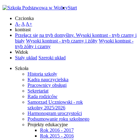
Start
Czcionka
A-
A
A+
kontrast
Przełącz się na tryb domyślny.
Wysoki kontrast - tryb czarny i
biały
Wysoki kontrast - tryb czarny i żółty
Wysoki kontrast -
tryb żółty i czarny
Widok
Stały układ
Szeroki układ
Szkoła
Historia szkoły
Kadra nauczycielska
Pracownicy obsługi
Sekretariat
Rada rodziców
Samorząd Uczniowski - rok
szkolny 2025/2026
Harmonogram uroczystości
Podsumowanie roku szkolnego
Projekty edukacyjne
Rok 2016 - 2017
Rok 2015 - 2016