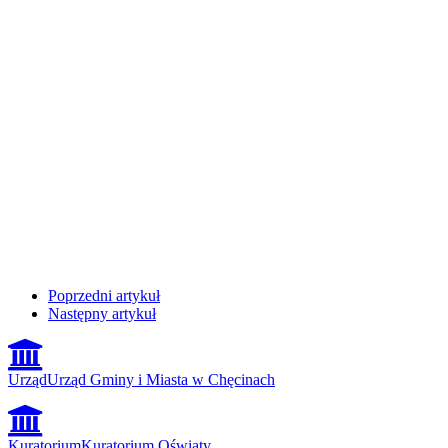
Poprzedni artykuł
Następny artykuł
Urząd
Urząd Gminy i Miasta w Chęcinach
Kuratorium
Kuratorium Oświaty