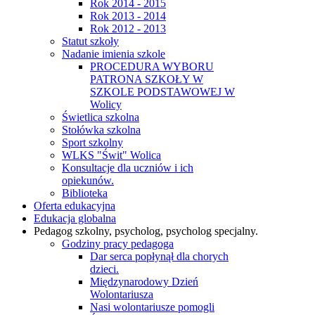
Rok 2014 - 2015
Rok 2013 - 2014
Rok 2012 - 2013
Statut szkoły
Nadanie imienia szkole
PROCEDURA WYBORU
PATRONA SZKOŁY W
SZKOLE PODSTAWOWEJ W
Wolicy
Świetlica szkolna
Stołówka szkolna
Sport szkolny
WLKS "Świt" Wolica
Konsultacje dla uczniów i ich
opiekunów.
Biblioteka
Oferta edukacyjna
Edukacja globalna
Pedagog szkolny, psycholog, psycholog specjalny.
Godziny pracy pedagoga
Dar serca popłynął dla chorych
dzieci.
Międzynarodowy Dzień
Wolontariusza
Nasi wolontariusze pomogli