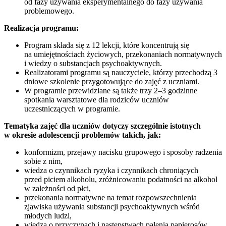
od fazy używania eksperymentalnego do fazy używania
problemowego.
Realizacja programu:
Program składa się z 12 lekcji, które koncentrują się
na umiejętnościach życiowych, przekonaniach normatywnych
i wiedzy o substancjach psychoaktywnych.
Realizatorami programu są nauczyciele, którzy przechodzą 3
dniowe szkolenie przygotowujące do zajęć z uczniami.
W programie przewidziane są także trzy 2–3 godzinne
spotkania warsztatowe dla rodziców uczniów
uczestniczących w programie.
Tematyka zajęć dla uczniów dotyczy szczególnie istotnych
w okresie adolescencji problemów takich, jak:
konformizm, przejawy nacisku grupowego i sposoby radzenia
sobie z nim,
wiedza o czynnikach ryzyka i czynnikach chroniących
przed piciem alkoholu, zróżnicowaniu podatności na alkohol
w zależności od płci,
przekonania normatywne na temat rozpowszechnienia
zjawiska używania substancji psychoaktywnych wśród
młodych ludzi,
wiedza o przyczynach i następstwach palenia papierosów,