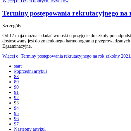
Więcej o: Dzień dobrych uczynków
Terminy postępowania rekrutacyjnego na 
Szczegóły
Od 17 maja można składać wnioski o przyjęcie do szkoły ponadpodst
dostosowany jest do zmienionego harmonogramu przeprowadzanych 
Egzaminacyjne.
Więcej o: Terminy postępowania rekrutacyjnego na rok szkolny 202
start
Poprzedni artykuł
88
89
90
91
92
93
94
95
96
97
Następny artykuł