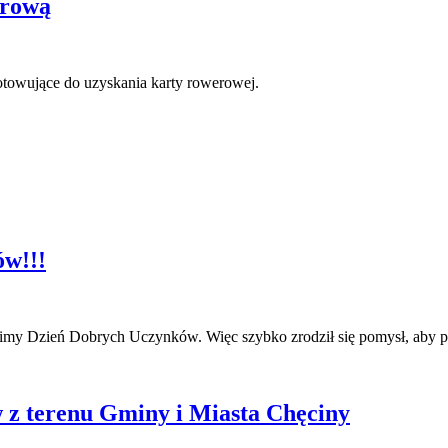
erową
otowujące do uzyskania karty rowerowej.
w!!!
imy Dzień Dobrych Uczynków. Więc szybko zrodził się pomysł, aby poz
 z terenu Gminy i Miasta Chęciny