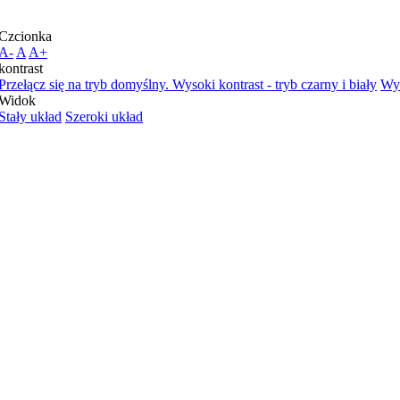
Czcionka
A-
A
A+
kontrast
Przełącz się na tryb domyślny.
Wysoki kontrast - tryb czarny i biały
Wys
Widok
Stały układ
Szeroki układ