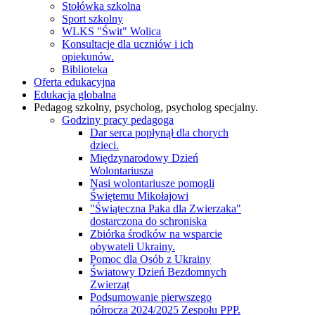
Stołówka szkolna
Sport szkolny
WLKS "Świt" Wolica
Konsultacje dla uczniów i ich
opiekunów.
Biblioteka
Oferta edukacyjna
Edukacja globalna
Pedagog szkolny, psycholog, psycholog specjalny.
Godziny pracy pedagoga
Dar serca popłynął dla chorych
dzieci.
Międzynarodowy Dzień
Wolontariusza
Nasi wolontariusze pomogli
Świętemu Mikołajowi
"Świąteczna Paka dla Zwierzaka"
dostarczona do schroniska
Zbiórka środków na wsparcie
obywateli Ukrainy.
Pomoc dla Osób z Ukrainy
Światowy Dzień Bezdomnych
Zwierząt
Podsumowanie pierwszego
półrocza 2024/2025 Zespołu PPP.