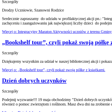
Szczegóły
Drodzy Uczniowie, Szanowni Rodzice
Serdecznie zapraszamy do udziału w profilaktycznej akcji pn.: "In
zachęceniu i zaangażowaniu jak największej liczby dzieci do podejm
Więcej o: Integracyjny Maraton Aktywności uczniów z terenu Gminy
„Bookshelf tour”, czyli pokaż swoją półkę 
Szczegóły
Dziękujemy wszystkim za udział w naszej bibliotecznej akcji i pokaz
Więcej o: „Bookshelf tour”, czyli pokaż swoją półkę z książkami.
Dzień dobrych uczynków
Szczegóły
Podejmij wyzwanie!!! 19 maja obchodzimy "Dzień dobrych uczynków".
również o pomoc zwierzętom i roślinom. Masz dwa dni na zrobienie 