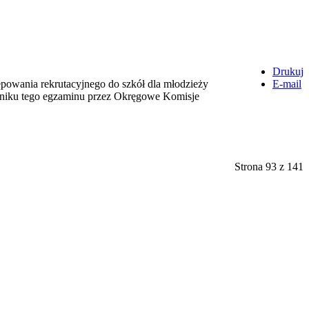
Drukuj
powania rekrutacyjnego do szkół dla młodzieży
E-mail
yniku tego egzaminu przez Okręgowe Komisje
Strona 93 z 141