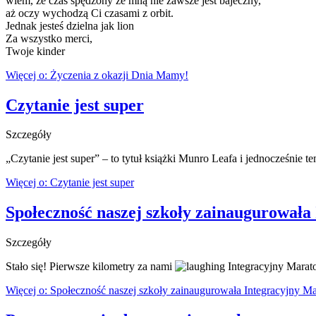
wiem, że czas spędzony ze mną nie zawsze jest bajeczny,
aż oczy wychodzą Ci czasami z orbit.
Jednak jesteś dzielna jak lion
Za wszystko merci,
Twoje kinder
Więcej o: Życzenia z okazji Dnia Mamy!
Czytanie jest super
Szczegóły
„Czytanie jest super” – to tytuł książki Munro Leafa i jednocześnie t
Więcej o: Czytanie jest super
Społeczność naszej szkoły zainaugurowała
Szczegóły
Stało się! Pierwsze kilometry za nami
Integracyjny Marat
Więcej o: Społeczność naszej szkoły zainaugurowała Integracyjny M