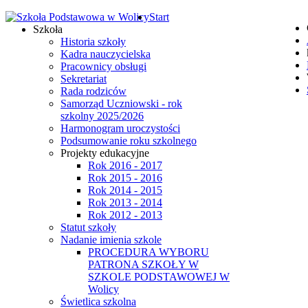
Start
Szkoła
Historia szkoły
Kadra nauczycielska
Pracownicy obsługi
Sekretariat
Rada rodziców
Samorząd Uczniowski - rok
szkolny 2025/2026
Harmonogram uroczystości
Podsumowanie roku szkolnego
Projekty edukacyjne
Rok 2016 - 2017
Rok 2015 - 2016
Rok 2014 - 2015
Rok 2013 - 2014
Rok 2012 - 2013
Statut szkoły
Nadanie imienia szkole
PROCEDURA WYBORU
PATRONA SZKOŁY W
SZKOLE PODSTAWOWEJ W
Wolicy
Świetlica szkolna