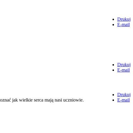
Drukuj
E-mail
Drukuj
E-mail
Drukuj
nać jak wielkie serca mają nasi uczniowie.
E-mail