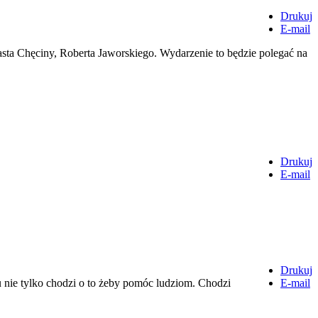
Drukuj
E-mail
sta Chęciny, Roberta Jaworskiego. Wydarzenie to będzie polegać na
Drukuj
E-mail
Drukuj
 nie tylko chodzi o to żeby pomóc ludziom. Chodzi
E-mail