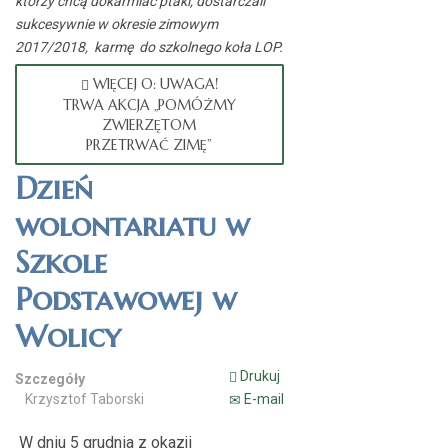
którzy chcą dokarmiać ptaki, dostarczali
sukcesywnie w okresie zimowym
2017/2018, karmę do szkolnego koła LOP.
WIĘCEJ O: UWAGA!
TRWA AKCJA „POMÓŻMY
ZWIERZĘTOM
PRZETRWAĆ ZIMĘ”
Dzień
wolontariatu w
Szkole
Podstawowej w
Wolicy
Drukuj
Szczegóły
Krzysztof Taborski
E-mail
W dniu 5 grudnia z okazji