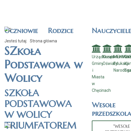
Uczniowie
Rodzice
Nauczyciel
Jesteś tutaj:
Strona główna
SZkoła
Urząd
Kuratorium
Urząd
MEN
Mini
Kur
CK
Podstawowa w
Gminy
Oświaty
Edukacji
Kom
i
Narodow
Eg
Wolicy
Miasta
w
SZKOŁA
Chęcinach
PODSTAWOWA
Wesołe
W WOLICY
przedszkola
TRIUMFATOREM
"WESOŁE