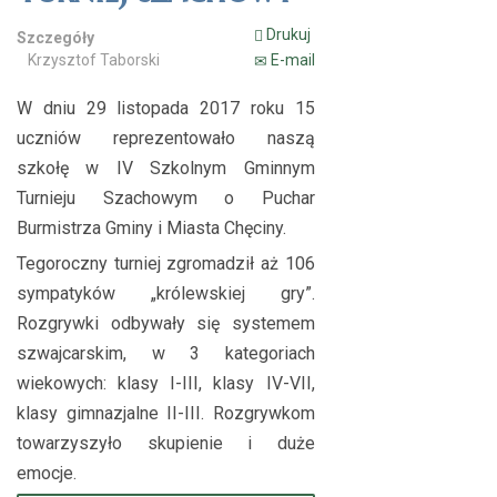
Drukuj
Szczegóły
Krzysztof Taborski
E-mail
W dniu 29 listopada 2017 roku 15
uczniów reprezentowało naszą
szkołę w IV Szkolnym Gminnym
Turnieju Szachowym o Puchar
Burmistrza Gminy i Miasta Chęciny.
Tegoroczny turniej zgromadził aż 106
sympatyków „królewskiej gry”.
Rozgrywki odbywały się systemem
szwajcarskim, w 3 kategoriach
wiekowych: klasy I-III, klasy IV-VII,
klasy gimnazjalne II-III. Rozgrywkom
towarzyszyło skupienie i duże
emocje.