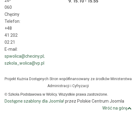
26-
9. 15.10 - 15.55
060
Chęciny
Telefon:
+48
41 202
02 21
E-mail:
spwolica@checiny.pl;
szkola_wolica@vp.pl
Projekt Kuźnia Dostępnych Stron współfinansowany ze środków Ministerstwa
Administracji i Cyfryzacji
© Szkoła Podstawowa w Wolicy. Wszystkie prawa zastrzeżone.
Dostępne szablony dla Joomla!
przez Polskie Centrum Joomla
Wróć na górę