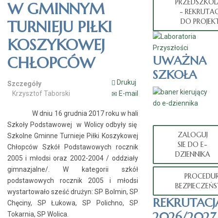
PRZEDSZKOL
W GMINNYM
- REKRUTAC
TURNIEJU PIŁKI
DO PROJEK
KOSZYKOWEJ
CHŁOPCÓW
UWAŻNA
SZKOŁA
Drukuj
Szczegóły
Krzysztof Taborski
E-mail
W dniu 16 grudnia 2017 roku w hali
Szkoły Podstawowej w Wolicy odbyły się
ZALOGUJ
Szkolne Gminne Turnieje Piłki Koszykowej
SIE DO E-
Chłopców Szkół Podstawowych rocznik
DZIENNIKA
2005 i młodsi oraz 2002-2004 / oddziały
gimnazjalne/. W kategorii szkół
PROCEDU
podstawowych rocznik 2005 i młodsi
BEZPIECZEŃ
wystartowało sześć drużyn: SP Bolmin, SP
REKRUTACJ
Chęciny, SP Łukowa, SP Polichno, SP
2026/2027
Tokarnia, SP Wolica.