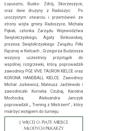
Łopuszno, Busko- Zdrój, Skorzeszyce,
oraz dwie drużyny z Radoszyc. Po
uroczystym otwarciu i przemówień ze
strony wójta gminy Radoszyce, Michała
Pękali, członka Zarządu Województwa
Świętokrzyskiego, Agaty Binkowskiej,
prezesa Świętokrzyskiego Związku Piłki
Ręcznej w Kielcach , Grzegorza Budziosza
wszyscy uczestnicy przystąpili do
wspólnej rozgrzewki, którą poprowadzili
zawodnicy PGE VIVE TAURON KIELCE oraz
KORONA HANDBALL KIELCE. Zawodnicy
Michał Jurkiewicz, Mateusz Jachlewski i
zawodniczki Kornelia Czubaj, Karolina
Mochocka, Aleksandra Janczyk
poprowadzili „ Trening z Mistrzem” , który
miał być wstępem do turnieju.
WIĘCEJ O: PIĄTE MIEJSCE
MŁODYCH PIŁKARZY