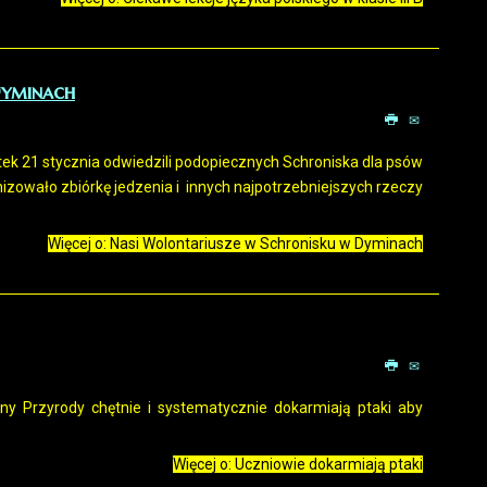
Dyminach
tek 21 stycznia odwiedzili podopiecznych Schroniska dla psów
izowało zbiórkę jedzenia i innych najpotrzebniejszych rzeczy
Więcej o: Nasi Wolontariusze w Schronisku w Dyminach
y Przyrody chętnie i systematycznie dokarmiają ptaki aby
Więcej o: Uczniowie dokarmiają ptaki