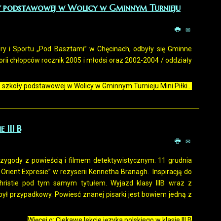
oły podstawowej w Wolicy w Gminnym Turnieju
ry i Sportu „Pod Basztami” w Chęcinach, odbyły się Gminne
rii chłopców rocznik 2005 i młodsi oraz 2002-2004 / oddziały
e szkoły podstawowej w Wolicy w Gminnym Turnieju Mini Piłki...
 III B
przygody z powieścią i filmem detektywistycznym. 11 grudnia
 Orient Expresie” w rezyserii Kennetha Branagh. Inspiracją do
hristie pod tym samym tytułem. Wyjazd klasy IIIB wraz z
był przypadkowy. Powiesć znanej pisarki jest bowiem jedną z
Więcej o: Ciekawe lekcje języka polskiego w klasie III B