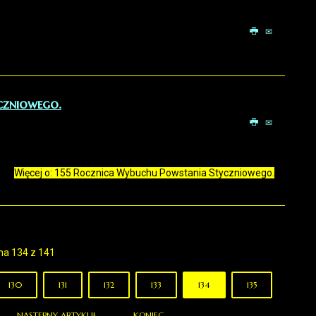
czniowego.
Więcej o: 155 Rocznica Wybuchu Powstania Styczniowego.
na 134 z 141
130
131
132
133
134
135
NASTĘPNY ARTYKUŁ
KONIEC