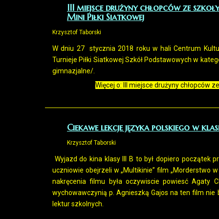
III miejsce drużyny chłopców ze szk
Mini Piłki Siatkowej
Krzysztof Taborski
W dniu 27 stycznia 2018 roku w hali Centrum Kultu
Turnieje Piłki Siatkowej Szkół Podstawowych w katego
gimnazjalne/.
Więcej o: III miejsce drużyny chłopców z
Ciekawe lekcje języka polskiego w klasie
Krzysztof Taborski
Wyjazd do kina klasy III B to był dopiero początek 
uczniowie obejrzeli w „Multikinie” film „Morderstwo w
nakręcenia filmu była oczywiscie powiesć Agaty C
wychowawczynią p. Agnieszką Gajos na ten film nie 
lektur szkolnych.