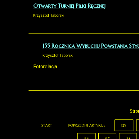
Otwarty Turniej Piłki Ręcznej
Krzysztof Taborski
155 Rocznica Wybuchu Powstania Sty
Krzysztof Taborski
Fotorelacja
Stro
START
POPRZEDNI ARTYKUŁ
129
136
137
138