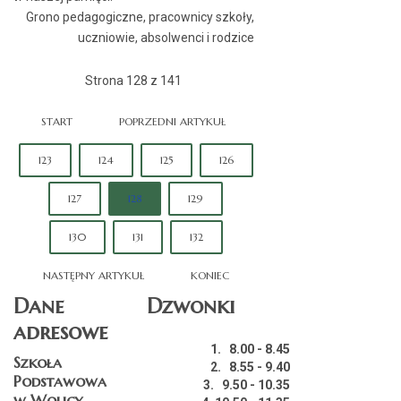
Grono pedagogiczne, pracownicy szkoły,
uczniowie, absolwenci i rodzice
Strona 128 z 141
START
POPRZEDNI ARTYKUŁ
123
124
125
126
127
128
129
130
131
132
NASTĘPNY ARTYKUŁ
KONIEC
Dane
Dzwonki
adresowe
1. 8.00 - 8.45
Szkoła
2. 8.55 - 9.40
Podstawowa
3. 9.50 - 10.35
w Wolicy