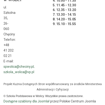
4. 10.50 - 11.35
5. 11.45 - 12.30
ul.
6. 12.35 - 13.20
Szkolna
7. 13.30 - 14.15
35,
8. 14.20 - 15.05
26-
9. 15.10 - 15.55
060
Chęciny
Telefon:
+48
41 202
02 21
E-mail:
spwolica@checiny.pl;
szkola_wolica@vp.pl
Projekt Kuźnia Dostępnych Stron współfinansowany ze środków Ministerstwa
Administracji i Cyfryzacji
© Szkoła Podstawowa w Wolicy. Wszystkie prawa zastrzeżone.
Dostępne szablony dla Joomla!
przez Polskie Centrum Joomla