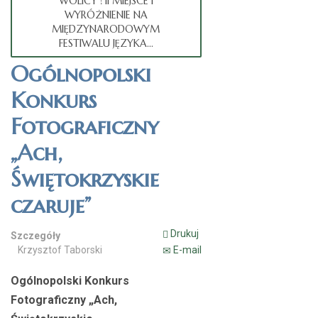
WOLICY ! II MIEJSCE I
WYRÓŻNIENIE NA
MIĘDZYNARODOWYM
FESTIWALU JĘZYKA...
Ogólnopolski
Konkurs
Fotograficzny
„Ach,
Świętokrzyskie
czaruje”
Drukuj
Szczegóły
Krzysztof Taborski
E-mail
Ogólnopolski Konkurs
Fotograficzny
„Ach,