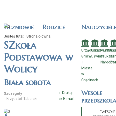
Uczniowie
Rodzice
Nauczyciel
Jesteś tutaj:
Strona główna
SZkoła
Urząd
Kuratorium
Urząd
MEN
Mini
Kur
CK
Podstawowa w
Gminy
Oświaty
Edukacji
Kom
i
Narodow
Eg
Wolicy
Miasta
w
Biała sobota
Chęcinach
Wesołe
Drukuj
Szczegóły
przedszkola
Krzysztof Taborski
E-mail
"WESOŁE