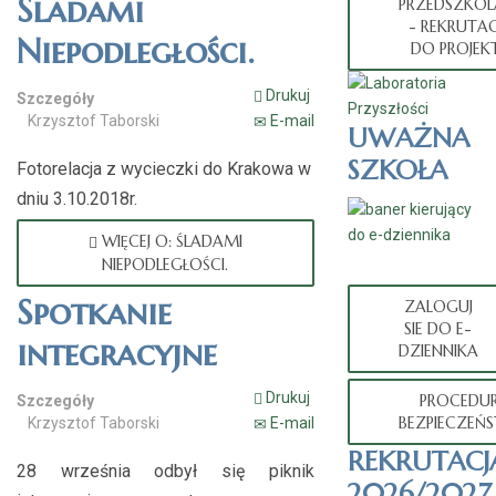
Śladami
PRZEDSZKOL
- REKRUTAC
Niepodległości.
DO PROJEK
Drukuj
Szczegóły
Krzysztof Taborski
E-mail
UWAŻNA
SZKOŁA
Fotorelacja z wycieczki do Krakowa w
dniu 3.10.2018r.
WIĘCEJ O: ŚLADAMI
NIEPODLEGŁOŚCI.
Spotkanie
ZALOGUJ
SIE DO E-
integracyjne
DZIENNIKA
Drukuj
PROCEDU
Szczegóły
BEZPIECZEŃ
Krzysztof Taborski
E-mail
REKRUTACJ
28 września odbył się piknik
2026/2027