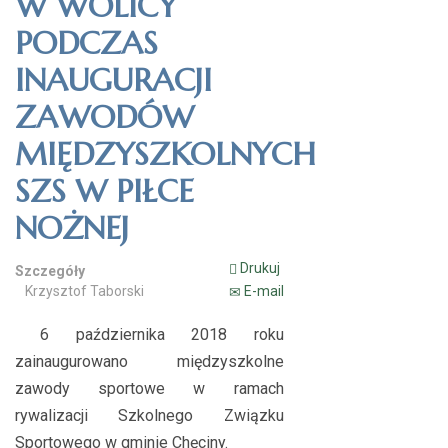
W WOLICY
PODCZAS
INAUGURACJI
ZAWODÓW
MIĘDZYSZKOLNYCH
SZS W PIŁCE
NOŻNEJ
Drukuj
Szczegóły
Krzysztof Taborski
E-mail
6 października 2018 roku
zainaugurowano międzyszkolne
zawody sportowe w ramach
rywalizacji Szkolnego Związku
Sportowego w gminie Chęciny.