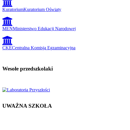
Kuratorium
Kuratorium Oświaty
MEN
Ministerstwo Edukacji Narodowej
CKE
Centralna Komisja Egzaminacyjna
Wesołe przedszkolaki
UWAŻNA SZKOŁA