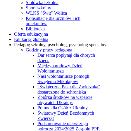
Stołówka szkolna
Sport szkolny
WLKS "Świt" Wolica
Konsultacje dla uczniów i ich
opiekunów.
Biblioteka
Oferta edukacyjna
Edukacja globalna
Pedagog szkolny, psycholog, psycholog specjalny.
Godziny pracy pedagoga
Dar serca popłynął dla chorych
dzieci.
Międzynarodowy Dzień
Wolontariusza
Nasi wolontariusze pomogli
Świętemu Mikołajowi
"Świąteczna Paka dla Zwierzaka"
dostarczona do schroniska
Zbiórka środków na wsparcie
obywateli Ukrainy.
Pomoc dla Osób z Ukrainy
Światowy Dzień Bezdomnych
Zwierząt
Podsumowanie pierwszego
półrocza 2024/2025 Zespołu PPP.